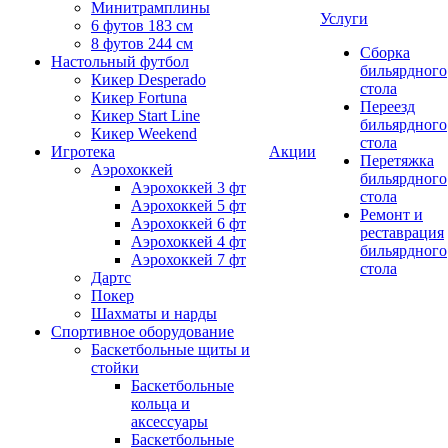
Минитрамплины
Услуги
6 футов 183 см
8 футов 244 см
Сборка
Настольный футбол
бильярдного
Кикер Desperado
стола
Кикер Fortuna
Переезд
Кикер Start Line
бильярдного
Кикер Weekend
стола
Игротека
Акции
Перетяжка
Аэрохоккей
бильярдного
Аэрохоккей 3 фт
стола
Аэрохоккей 5 фт
Ремонт и
Аэрохоккей 6 фт
реставрация
Аэрохоккей 4 фт
бильярдного
Аэрохоккей 7 фт
стола
Дартс
Покер
Шахматы и нарды
Спортивное оборудование
Баскетбольные щиты и
стойки
Баскетбольные
кольца и
аксессуары
Баскетбольные