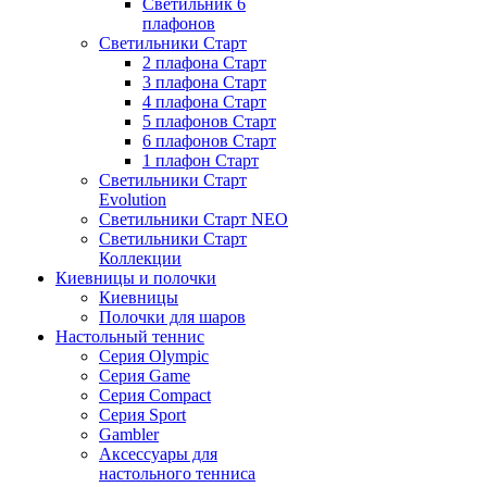
Светильник 6
плафонов
Светильники Старт
2 плафона Старт
3 плафона Старт
4 плафона Старт
5 плафонов Старт
6 плафонов Старт
1 плафон Старт
Светильники Старт
Evolution
Светильники Старт NEO
Светильники Старт
Коллекции
Киевницы и полочки
Киевницы
Полочки для шаров
Настольный теннис
Серия Olympic
Серия Game
Серия Compact
Серия Sport
Gambler
Аксессуары для
настольного тенниса