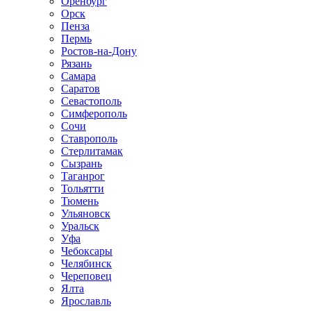
Оренбург
Орск
Пенза
Пермь
Ростов-на-Дону
Рязань
Самара
Саратов
Севастополь
Симферополь
Сочи
Ставрополь
Стерлитамак
Сызрань
Таганрог
Тольятти
Тюмень
Ульяновск
Уральск
Уфа
Чебоксары
Челябинск
Череповец
Ялта
Ярославль