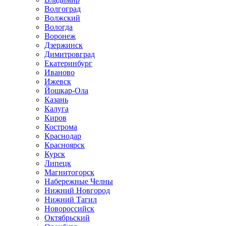
Волгоград
Волжский
Вологда
Воронеж
Дзержинск
Димитровград
Екатеринбург
Иваново
Ижевск
Йошкар-Ола
Казань
Калуга
Киров
Кострома
Краснодар
Красноярск
Курск
Липецк
Магнитогорск
Набережные Челны
Нижний Новгород
Нижний Тагил
Новороссийск
Октябрьский