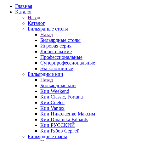
Главная
Каталог
Назад
Каталог
Бильярдные столы
Назад
Бильярдные столы
Игровая серия
Любительские
Профессиональные
Суперпрофессиональные
Эксклюзивные
Бильярдные кии
Назад
Бильярдные кии
Кии Weekend
Кии Classic, Fortuna
Кии Cuetec
Кии Vantex
Кии Николаенко Максим
Кии Dinamika Billiards
Кии РУССКИЙ
Кии Рябов Сергей
Бильярдные шары