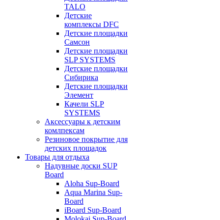
TALO
Детские
комплексы DFC
Детские площадки
Самсон
Детские площадки
SLP SYSTEMS
Детские площадки
Сибирика
Детские площадки
Элемент
Качели SLP
SYSTEMS
Аксессуары к детским
комлпексам
Резиновое покрытие для
детских площадок
Товары для отдыха
Надувные доски SUP
Board
Aloha Sup-Board
Aqua Marina Sup-
Board
iBoard Sup-Board
Molokai Sup-Board