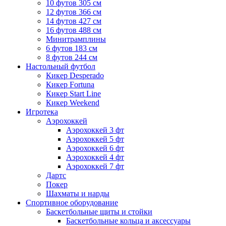
10 футов 305 см
12 футов 366 см
14 футов 427 см
16 футов 488 см
Минитрамплины
6 футов 183 см
8 футов 244 см
Настольный футбол
Кикер Desperado
Кикер Fortuna
Кикер Start Line
Кикер Weekend
Игротека
Аэрохоккей
Аэрохоккей 3 фт
Аэрохоккей 5 фт
Аэрохоккей 6 фт
Аэрохоккей 4 фт
Аэрохоккей 7 фт
Дартс
Покер
Шахматы и нарды
Спортивное оборудование
Баскетбольные щиты и стойки
Баскетбольные кольца и аксессуары