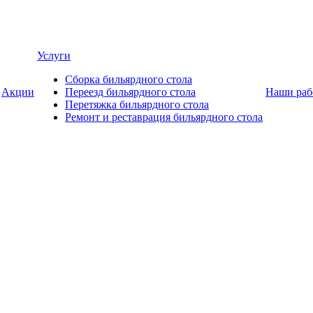
Услуги
Сборка бильярдного стола
Акции
Переезд бильярдного стола
Наши раб
Перетяжка бильярдного стола
Ремонт и реставрация бильярдного стола