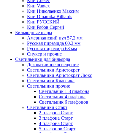
Кии Cuetec
Кии Vantex
Кии Николаенко Максим
Кии Dinamika Billiards
Кии РУССКИЙ
Кии Рябов Сергей
Бильярдные шары
Американский пул 57,2 мм
Русская пирамида 60,3 мм
Русская пирамида 68 мм
Снукер и прочие
Светильники для бильярда
Декоративное освещение
Светильники Аристократ
Светильники Аристократ Люкс
Светильники Классика
Светильники прочие
Светильник 1-3 плафона
Светильник 4 плафона
Светильник 6 плафонов
Светильники Старт
2 плафона Старт
3 плафона Старт
4 плафона Старт
5 плафонов Старт