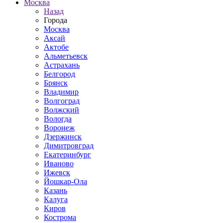
Москва
Назад
Города
Москва
Аксай
Актобе
Альметьевск
Астрахань
Белгород
Брянск
Владимир
Волгоград
Волжский
Вологда
Воронеж
Дзержинск
Димитровград
Екатеринбург
Иваново
Ижевск
Йошкар-Ола
Казань
Калуга
Киров
Кострома