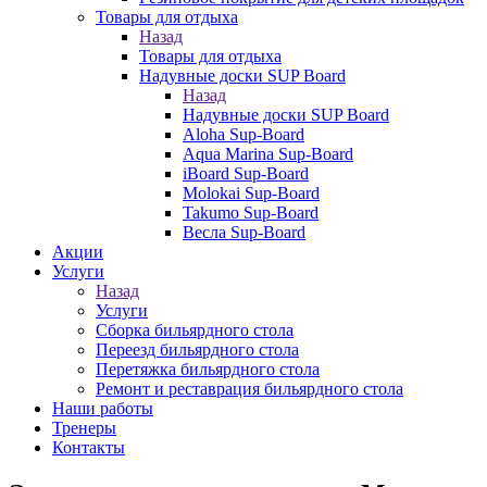
Товары для отдыха
Назад
Товары для отдыха
Надувные доски SUP Board
Назад
Надувные доски SUP Board
Aloha Sup-Board
Aqua Marina Sup-Board
iBoard Sup-Board
Molokai Sup-Board
Takumo Sup-Board
Весла Sup-Board
Акции
Услуги
Назад
Услуги
Сборка бильярдного стола
Переезд бильярдного стола
Перетяжка бильярдного стола
Ремонт и реставрация бильярдного стола
Наши работы
Тренеры
Контакты