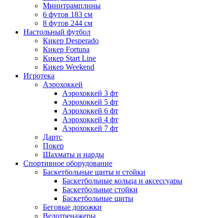
Минитрамплины
6 футов 183 см
8 футов 244 см
Настольный футбол
Кикер Desperado
Кикер Fortuna
Кикер Start Line
Кикер Weekend
Игротека
Аэрохоккей
Аэрохоккей 3 фт
Аэрохоккей 5 фт
Аэрохоккей 6 фт
Аэрохоккей 4 фт
Аэрохоккей 7 фт
Дартс
Покер
Шахматы и нарды
Спортивное оборудование
Баскетбольные щиты и стойки
Баскетбольные кольца и аксессуары
Баскетбольные стойки
Баскетбольные щиты
Беговые дорожки
Велотренажеры