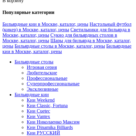
В корзину
Популярные категории
Бильярдные кии в Москве, каталог, цены
Настольный футбол
(кикер) в Москве, каталог, цены
Светильники для бильярда в
Москве, каталог, цены
Сукно для бильярдных столов в
Москве, каталог, цены
Шары для бильярда в Москве, каталог,
цены
Бильярдные столы в Москве, каталог, цены
Бильярдные
кии в Москве, каталог, цены
Бильярдные столы
Игровая серия
Любительские
Профессиональные
Суперпрофессиональные
Эксклюзивные
Бильярдные кии
Кии Weekend
Кии Classic, Fortuna
Кии Cuetec
Кии Vantex
Кии Николаенко Максим
Кии Dinamika Billiards
Кии РУССКИЙ