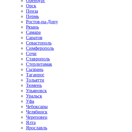
Оренбург
Орск
Пенза
Пермь
Ростов-на-Дону
Рязань
Самара
Саратов
Севастополь
Симферополь
Сочи
Ставрополь
Стерлитамак
Сызрань
Таганрог
Тольятти
Тюмень
Ульяновск
Уральск
Уфа
Чебоксары
Челябинск
Череповец
Ялта
Ярославль