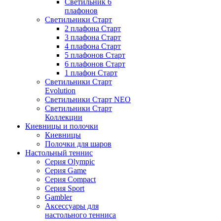
Светильник 6
плафонов
Светильники Старт
2 плафона Старт
3 плафона Старт
4 плафона Старт
5 плафонов Старт
6 плафонов Старт
1 плафон Старт
Светильники Старт
Evolution
Светильники Старт NEO
Светильники Старт
Коллекции
Киевницы и полочки
Киевницы
Полочки для шаров
Настольный теннис
Серия Olympic
Серия Game
Серия Compact
Серия Sport
Gambler
Аксессуары для
настольного тенниса