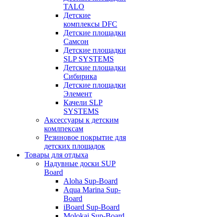
TALO
Детские
комплексы DFC
Детские площадки
Самсон
Детские площадки
SLP SYSTEMS
Детские площадки
Сибирика
Детские площадки
Элемент
Качели SLP
SYSTEMS
Аксессуары к детским
комлпексам
Резиновое покрытие для
детских площадок
Товары для отдыха
Надувные доски SUP
Board
Aloha Sup-Board
Aqua Marina Sup-
Board
iBoard Sup-Board
Molokai Sup-Board