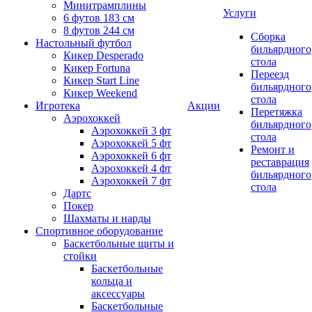
Минитрамплины
Услуги
6 футов 183 см
8 футов 244 см
Сборка
Настольный футбол
бильярдного
Кикер Desperado
стола
Кикер Fortuna
Переезд
Кикер Start Line
бильярдного
Кикер Weekend
стола
Игротека
Акции
Перетяжка
Аэрохоккей
бильярдного
Аэрохоккей 3 фт
стола
Аэрохоккей 5 фт
Ремонт и
Аэрохоккей 6 фт
реставрация
Аэрохоккей 4 фт
бильярдного
Аэрохоккей 7 фт
стола
Дартс
Покер
Шахматы и нарды
Спортивное оборудование
Баскетбольные щиты и
стойки
Баскетбольные
кольца и
аксессуары
Баскетбольные