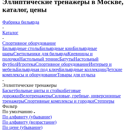
Эллиптические тренажеры в Москве,
каталог, цены
Фабрика бильярда
-
Каталог
-
Спортивное оборудование
Бильярдные столы
Бильярдные кии
Бильярдные
шары
Светильники для бильярда
Киевницы и
полочки
Настольный теннис
Батуты
Настольный
футбол
Игротека
Спортивное оборудование
Интерьер и
мебель
Бильярдная под ключ
Бильярдные коллекции
Детские
комплексы и оборудование
Товары для отдыха
-
Эллиптические тренажеры
Баскетбольные щиты и стойки
Беговые
дорожки
Велотренажеры
Силовые, гребные, инверсионные
тренажеры
Спортивные комплексы и городки
Степперы
Фильтр
По умолчанию
По алфавиту (убывание)
По алфавиту (возрастание)
По цене (убывание)