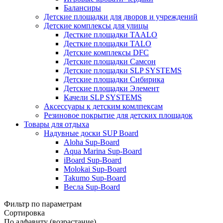
Балансиры
Детские площадки для дворов и учреждений
Детские комплексы для улицы
Десткие площадки TAALO
Десткие площадки TALO
Детские комплексы DFC
Детские площадки Самсон
Детские площадки SLP SYSTEMS
Детские площадки Сибирика
Детские площадки Элемент
Качели SLP SYSTEMS
Аксессуары к детским комлпексам
Резиновое покрытие для детских площадок
Товары для отдыха
Надувные доски SUP Board
Aloha Sup-Board
Aqua Marina Sup-Board
iBoard Sup-Board
Molokai Sup-Board
Takumo Sup-Board
Весла Sup-Board
Фильтр по параметрам
Сортировка
По алфавиту (возрастание)