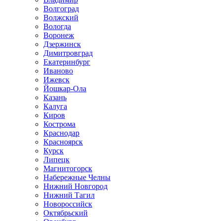
Волгоград
Волжский
Вологда
Воронеж
Дзержинск
Димитровград
Екатеринбург
Иваново
Ижевск
Йошкар-Ола
Казань
Калуга
Киров
Кострома
Краснодар
Красноярск
Курск
Липецк
Магнитогорск
Набережные Челны
Нижний Новгород
Нижний Тагил
Новороссийск
Октябрьский