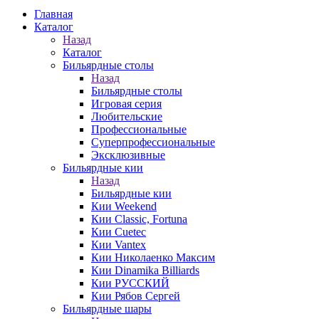
Главная
Каталог
Назад
Каталог
Бильярдные столы
Назад
Бильярдные столы
Игровая серия
Любительские
Профессиональные
Суперпрофессиональные
Эксклюзивные
Бильярдные кии
Назад
Бильярдные кии
Кии Weekend
Кии Classic, Fortuna
Кии Cuetec
Кии Vantex
Кии Николаенко Максим
Кии Dinamika Billiards
Кии РУССКИЙ
Кии Рябов Сергей
Бильярдные шары