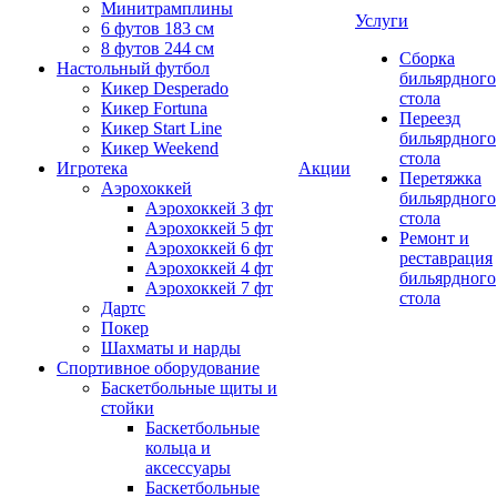
Минитрамплины
Услуги
6 футов 183 см
8 футов 244 см
Сборка
Настольный футбол
бильярдного
Кикер Desperado
стола
Кикер Fortuna
Переезд
Кикер Start Line
бильярдного
Кикер Weekend
стола
Игротека
Акции
Перетяжка
Аэрохоккей
бильярдного
Аэрохоккей 3 фт
стола
Аэрохоккей 5 фт
Ремонт и
Аэрохоккей 6 фт
реставрация
Аэрохоккей 4 фт
бильярдного
Аэрохоккей 7 фт
стола
Дартс
Покер
Шахматы и нарды
Спортивное оборудование
Баскетбольные щиты и
стойки
Баскетбольные
кольца и
аксессуары
Баскетбольные