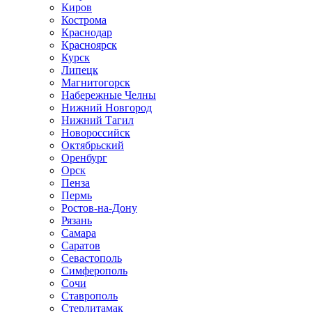
Киров
Кострома
Краснодар
Красноярск
Курск
Липецк
Магнитогорск
Набережные Челны
Нижний Новгород
Нижний Тагил
Новороссийск
Октябрьский
Оренбург
Орск
Пенза
Пермь
Ростов-на-Дону
Рязань
Самара
Саратов
Севастополь
Симферополь
Сочи
Ставрополь
Стерлитамак