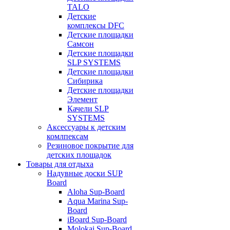
TALO
Детские
комплексы DFC
Детские площадки
Самсон
Детские площадки
SLP SYSTEMS
Детские площадки
Сибирика
Детские площадки
Элемент
Качели SLP
SYSTEMS
Аксессуары к детским
комлпексам
Резиновое покрытие для
детских площадок
Товары для отдыха
Надувные доски SUP
Board
Aloha Sup-Board
Aqua Marina Sup-
Board
iBoard Sup-Board
Molokai Sup-Board