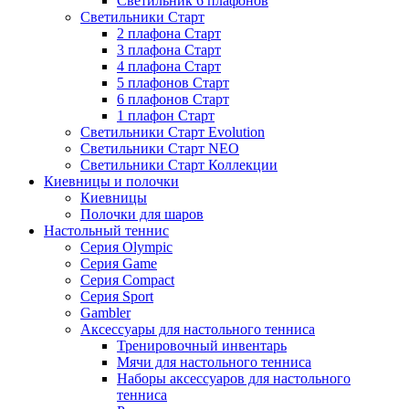
Светильник 6 плафонов
Светильники Старт
2 плафона Старт
3 плафона Старт
4 плафона Старт
5 плафонов Старт
6 плафонов Старт
1 плафон Старт
Светильники Старт Evolution
Светильники Старт NEO
Светильники Старт Коллекции
Киевницы и полочки
Киевницы
Полочки для шаров
Настольный теннис
Серия Olympic
Серия Game
Серия Compact
Серия Sport
Gambler
Аксессуары для настольного тенниса
Тренировочный инвентарь
Мячи для настольного тенниса
Наборы аксессуаров для настольного
тенниса