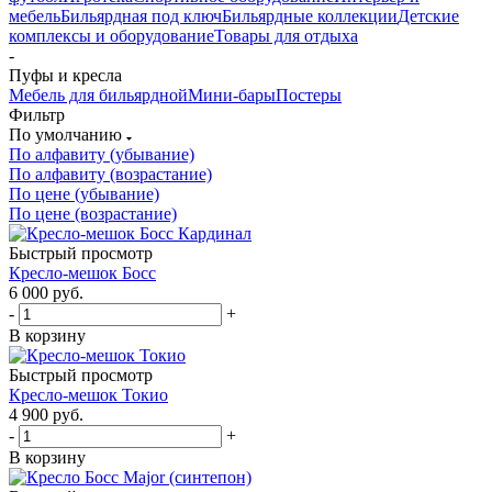
мебель
Бильярдная под ключ
Бильярдные коллекции
Детские
комплексы и оборудование
Товары для отдыха
-
Пуфы и кресла
Мебель для бильярдной
Мини-бары
Постеры
Фильтр
По умолчанию
По алфавиту (убывание)
По алфавиту (возрастание)
По цене (убывание)
По цене (возрастание)
Быстрый просмотр
Кресло-мешок Босс
6 000
руб.
-
+
В корзину
Быстрый просмотр
Кресло-мешок Токио
4 900
руб.
-
+
В корзину