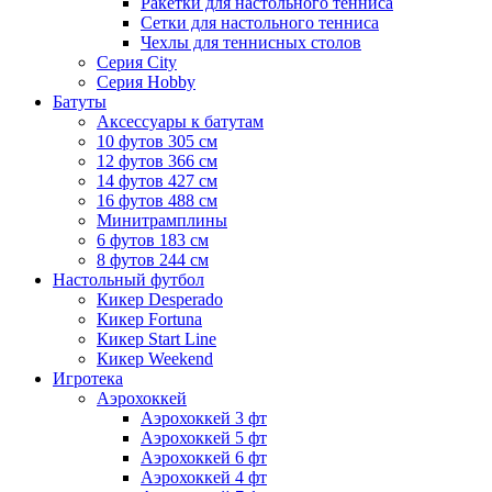
Ракетки для настольного тенниса
Сетки для настольного тенниса
Чехлы для теннисных столов
Серия City
Серия Hobby
Батуты
Аксессуары к батутам
10 футов 305 см
12 футов 366 см
14 футов 427 см
16 футов 488 см
Минитрамплины
6 футов 183 см
8 футов 244 см
Настольный футбол
Кикер Desperado
Кикер Fortuna
Кикер Start Line
Кикер Weekend
Игротека
Аэрохоккей
Аэрохоккей 3 фт
Аэрохоккей 5 фт
Аэрохоккей 6 фт
Аэрохоккей 4 фт