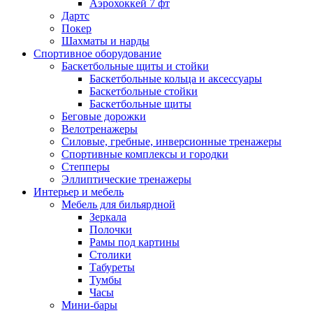
Аэрохоккей 7 фт
Дартс
Покер
Шахматы и нарды
Спортивное оборудование
Баскетбольные щиты и стойки
Баскетбольные кольца и аксессуары
Баскетбольные стойки
Баскетбольные щиты
Беговые дорожки
Велотренажеры
Силовые, гребные, инверсионные тренажеры
Спортивные комплексы и городки
Степперы
Эллиптические тренажеры
Интерьер и мебель
Мебель для бильярдной
Зеркала
Полочки
Рамы под картины
Столики
Табуреты
Тумбы
Часы
Мини-бары