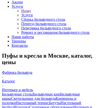
Акции
Услуги
Назад
Услуги
Сборка бильярдного стола
Переезд бильярдного стола
Перетяжка бильярдного стола
Ремонт и реставрация бильярдного стола
Наши работы
Тренеры
Контакты
Пуфы и кресла в Москве, каталог,
цены
Фабрика бильярда
-
Каталог
-
Интерьер и мебель
Бильярдные столы
Бильярдные кии
Бильярдные
шары
Светильники для бильярда
Киевницы и
полочки
Настольный теннис
Батуты
Настольный
футбол
Игротека
Спортивное оборудование
Интерьер и