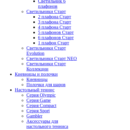
Светильник 6
плафонов
Светильники Старт
2 плафона Старт
3 плафона Старт
4 плафона Старт
5 плафонов Старт
6 плафонов Старт
1 плафон Старт
Светильники Старт
Evolution
Светильники Старт NEO
Светильники Старт
Коллекции
Киевницы и полочки
Киевницы
Полочки для шаров
Настольный теннис
Серия Olympic
Серия Game
Серия Compact
Серия Sport
Gambler
Аксессуары для
настольного тенниса