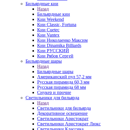
Бильярдные кии
Назад
Бильярдные кии
Кии Weekend
Кии Classic, Fortuna
Кии Cuetec
Кии Vantex
Кии Николаенко Максим
Кии Dinamika Billiards
Кии РУССКИЙ
Кии Рябов Сергей
Бильярдные шары
Назад
Бильярдные шары
Американский пул 57,2 мм
Русская пирамида 60,3 мм
Русская пирамида 68 мм
Снукер и прочие
Светильники для бильярда
Назад
Светильники для бильярда
Декоративное освещение
Светильники Аристократ
Светильники Аристократ Люкс
Светильники Классика