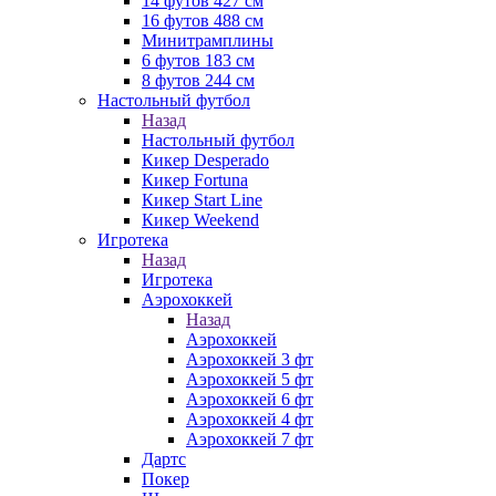
14 футов 427 см
16 футов 488 см
Минитрамплины
6 футов 183 см
8 футов 244 см
Настольный футбол
Назад
Настольный футбол
Кикер Desperado
Кикер Fortuna
Кикер Start Line
Кикер Weekend
Игротека
Назад
Игротека
Аэрохоккей
Назад
Аэрохоккей
Аэрохоккей 3 фт
Аэрохоккей 5 фт
Аэрохоккей 6 фт
Аэрохоккей 4 фт
Аэрохоккей 7 фт
Дартс
Покер