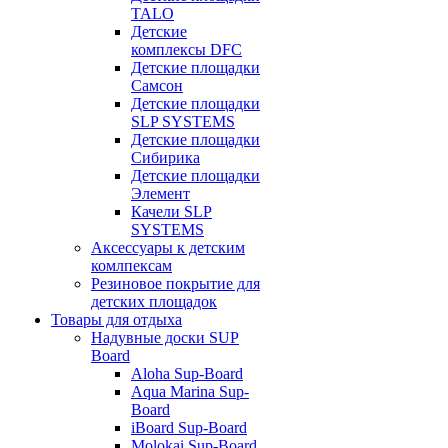
TALO
Детские
комплексы DFC
Детские площадки
Самсон
Детские площадки
SLP SYSTEMS
Детские площадки
Сибирика
Детские площадки
Элемент
Качели SLP
SYSTEMS
Аксессуары к детским
комлпексам
Резиновое покрытие для
детских площадок
Товары для отдыха
Надувные доски SUP
Board
Aloha Sup-Board
Aqua Marina Sup-
Board
iBoard Sup-Board
Molokai Sup-Board