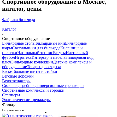
Спортивное оборудование в Москве,
каталог, цены
Фабрика бильярда
-
Каталог
-
Спортивное оборудование
Бильярдные столы
Бильярдные кии
Бильярдные
шары
Светильники для бильярда
Киевницы и
полочки
Настольный теннис
Батуты
Настольный
футбол
Игротека
Интерьер и мебель
Бильярдная под
ключ
Бильярдные коллекции
Детские комплексы и
оборудование
Товары для отдыха
Баскетбольные щиты и стойки
Беговые дорожки
Велотренажеры
Силовые, гребные, инверсионные тренажеры
Спортивные комплексы и городки
Степперы
Эллиптические тренажеры
Фильтр
По умолчанию