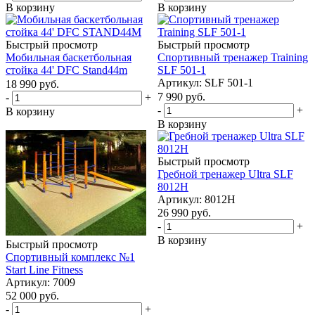
В корзину
В корзину
Быстрый просмотр
Быстрый просмотр
Мобильная баскетбольная
Cпортивный тренажер Training
стойка 44' DFC Stand44m
SLF 501-1
Артикул: SLF 501-1
18 990
руб.
7 990
руб.
-
+
-
+
В корзину
В корзину
Быстрый просмотр
Гребной тренажер Ultra SLF
8012H
Артикул: 8012H
26 990
руб.
-
+
В корзину
Быстрый просмотр
Спортивный комплекс №1
Start Line Fitness
Артикул: 7009
52 000
руб.
-
+