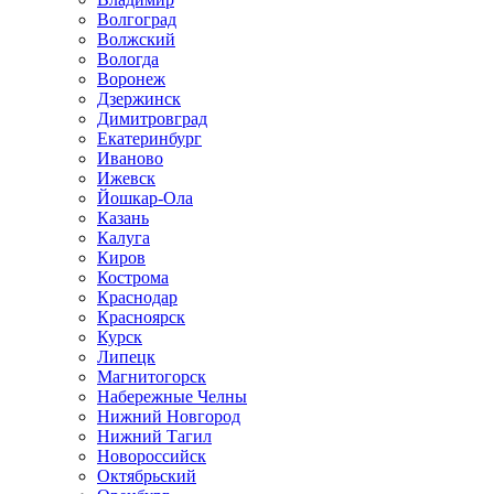
Волгоград
Волжский
Вологда
Воронеж
Дзержинск
Димитровград
Екатеринбург
Иваново
Ижевск
Йошкар-Ола
Казань
Калуга
Киров
Кострома
Краснодар
Красноярск
Курск
Липецк
Магнитогорск
Набережные Челны
Нижний Новгород
Нижний Тагил
Новороссийск
Октябрьский