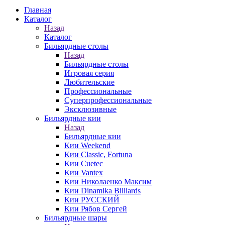
Главная
Каталог
Назад
Каталог
Бильярдные столы
Назад
Бильярдные столы
Игровая серия
Любительские
Профессиональные
Суперпрофессиональные
Эксклюзивные
Бильярдные кии
Назад
Бильярдные кии
Кии Weekend
Кии Classic, Fortuna
Кии Cuetec
Кии Vantex
Кии Николаенко Максим
Кии Dinamika Billiards
Кии РУССКИЙ
Кии Рябов Сергей
Бильярдные шары