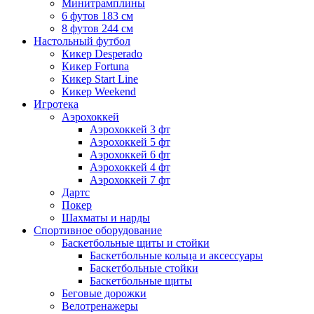
Минитрамплины
6 футов 183 см
8 футов 244 см
Настольный футбол
Кикер Desperado
Кикер Fortuna
Кикер Start Line
Кикер Weekend
Игротека
Аэрохоккей
Аэрохоккей 3 фт
Аэрохоккей 5 фт
Аэрохоккей 6 фт
Аэрохоккей 4 фт
Аэрохоккей 7 фт
Дартс
Покер
Шахматы и нарды
Спортивное оборудование
Баскетбольные щиты и стойки
Баскетбольные кольца и аксессуары
Баскетбольные стойки
Баскетбольные щиты
Беговые дорожки
Велотренажеры