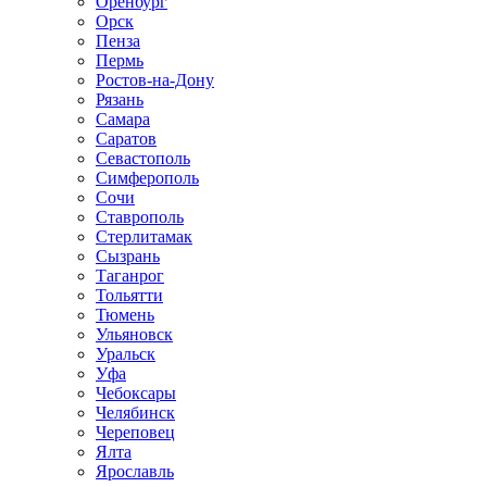
Оренбург
Орск
Пенза
Пермь
Ростов-на-Дону
Рязань
Самара
Саратов
Севастополь
Симферополь
Сочи
Ставрополь
Стерлитамак
Сызрань
Таганрог
Тольятти
Тюмень
Ульяновск
Уральск
Уфа
Чебоксары
Челябинск
Череповец
Ялта
Ярославль