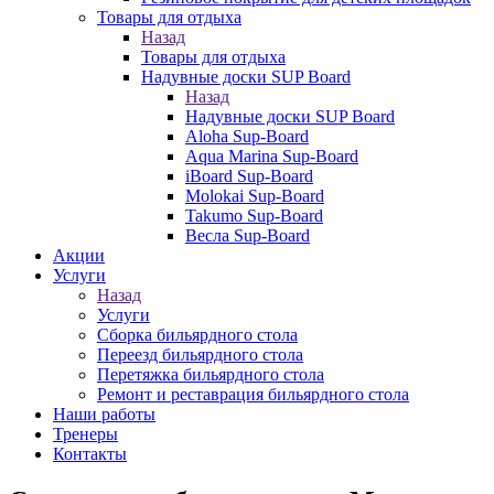
Товары для отдыха
Назад
Товары для отдыха
Надувные доски SUP Board
Назад
Надувные доски SUP Board
Aloha Sup-Board
Aqua Marina Sup-Board
iBoard Sup-Board
Molokai Sup-Board
Takumo Sup-Board
Весла Sup-Board
Акции
Услуги
Назад
Услуги
Сборка бильярдного стола
Переезд бильярдного стола
Перетяжка бильярдного стола
Ремонт и реставрация бильярдного стола
Наши работы
Тренеры
Контакты