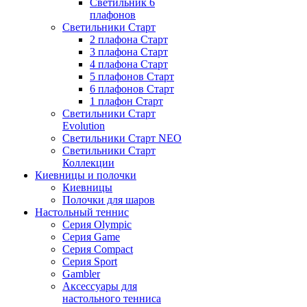
Светильник 6
плафонов
Светильники Старт
2 плафона Старт
3 плафона Старт
4 плафона Старт
5 плафонов Старт
6 плафонов Старт
1 плафон Старт
Светильники Старт
Evolution
Светильники Старт NEO
Светильники Старт
Коллекции
Киевницы и полочки
Киевницы
Полочки для шаров
Настольный теннис
Серия Olympic
Серия Game
Серия Compact
Серия Sport
Gambler
Аксессуары для
настольного тенниса