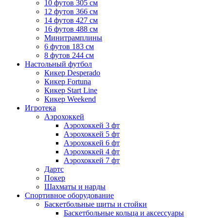
10 футов 305 см
12 футов 366 см
14 футов 427 см
16 футов 488 см
Минитрамплины
6 футов 183 см
8 футов 244 см
Настольный футбол
Кикер Desperado
Кикер Fortuna
Кикер Start Line
Кикер Weekend
Игротека
Аэрохоккей
Аэрохоккей 3 фт
Аэрохоккей 5 фт
Аэрохоккей 6 фт
Аэрохоккей 4 фт
Аэрохоккей 7 фт
Дартс
Покер
Шахматы и нарды
Спортивное оборудование
Баскетбольные щиты и стойки
Баскетбольные кольца и аксессуары