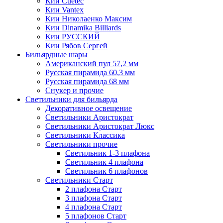
Кии Cuetec
Кии Vantex
Кии Николаенко Максим
Кии Dinamika Billiards
Кии РУССКИЙ
Кии Рябов Сергей
Бильярдные шары
Американский пул 57,2 мм
Русская пирамида 60,3 мм
Русская пирамида 68 мм
Снукер и прочие
Светильники для бильярда
Декоративное освещение
Светильники Аристократ
Светильники Аристократ Люкс
Светильники Классика
Светильники прочие
Светильник 1-3 плафона
Светильник 4 плафона
Светильник 6 плафонов
Светильники Старт
2 плафона Старт
3 плафона Старт
4 плафона Старт
5 плафонов Старт