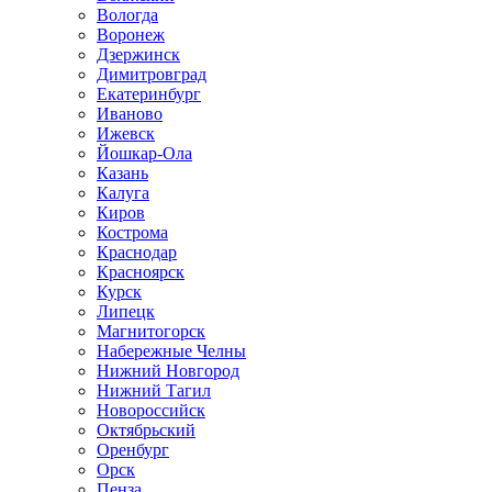
Вологда
Воронеж
Дзержинск
Димитровград
Екатеринбург
Иваново
Ижевск
Йошкар-Ола
Казань
Калуга
Киров
Кострома
Краснодар
Красноярск
Курск
Липецк
Магнитогорск
Набережные Челны
Нижний Новгород
Нижний Тагил
Новороссийск
Октябрьский
Оренбург
Орск
Пенза