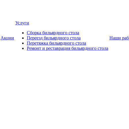
Услуги
Сборка бильярдного стола
Акции
Переезд бильярдного стола
Наши раб
Перетяжка бильярдного стола
Ремонт и реставрация бильярдного стола