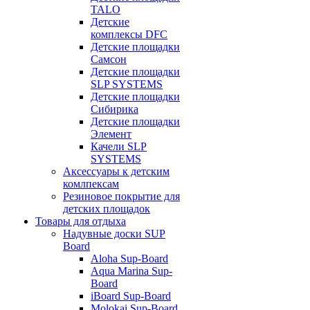
TALO
Детские
комплексы DFC
Детские площадки
Самсон
Детские площадки
SLP SYSTEMS
Детские площадки
Сибирика
Детские площадки
Элемент
Качели SLP
SYSTEMS
Аксессуары к детским
комлпексам
Резиновое покрытие для
детских площадок
Товары для отдыха
Надувные доски SUP
Board
Aloha Sup-Board
Aqua Marina Sup-
Board
iBoard Sup-Board
Molokai Sup-Board