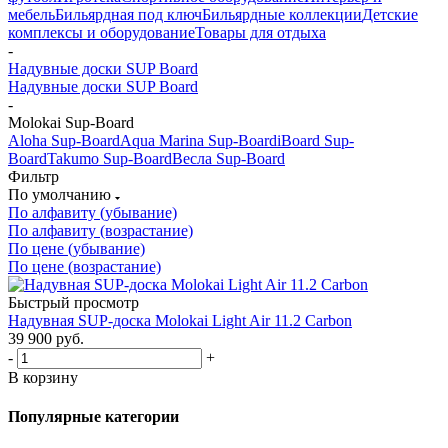
мебель
Бильярдная под ключ
Бильярдные коллекции
Детские
комплексы и оборудование
Товары для отдыха
-
Надувные доски SUP Board
Надувные доски SUP Board
-
Molokai Sup-Board
Aloha Sup-Board
Aqua Marina Sup-Board
iBoard Sup-
Board
Takumo Sup-Board
Весла Sup-Board
Фильтр
По умолчанию
По алфавиту (убывание)
По алфавиту (возрастание)
По цене (убывание)
По цене (возрастание)
Быстрый просмотр
Надувная SUP-доска Molokai Light Air 11.2 Carbon
39 900
руб.
-
+
В корзину
Популярные категории