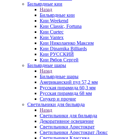
Бильярдные кии
Назад
Бильярдные кии
Кии Weekend
Кии Classic, Fortuna
Кии Cuetec
Кии Vantex
Кии Николаенко Максим
Кии Dinamika Billiards
Кии РУССКИЙ
Кии Рябов Сергей
Бильярдные шары
Назад
Бильярдные шары
Американский пул 57,2 мм
Русская пирамида 60,3 мм
Русская пирамида 68 мм
Снукер и прочие
Светильники для бильярда
Назад
Светильники для бильярда
Декоративное освещение
Светильники Аристократ
Светильники Аристократ Люкс
Светильники Классика