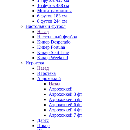
14 футов 427 см
16 футов 488 см
Минитрамплины
6 футов 183 см
8 футов 244 см
Настольный футбол
Назад
Настольный футбол
Кикер Desperado
Кикер Fortuna
Кикер Start Line
Кикер Weekend
Игротека
Назад
Игротека
Аэрохоккей
Назад
Аэрохоккей
Аэрохоккей 3 фт
Аэрохоккей 5 фт
Аэрохоккей 6 фт
Аэрохоккей 4 фт
Аэрохоккей 7 фт
Дартс
Покер