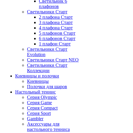
Светильник 6
плафонов
Светильники Старт
2 плафона Старт
3 плафона Старт
4 плафона Старт
5 плафонов Старт
6 плафонов Старт
1 плафон Старт
Светильники Старт
Evolution
Светильники Старт NEO
Светильники Старт
Коллекции
Киевницы и полочки
Киевницы
Полочки для шаров
Настольный теннис
Серия Olympic
Серия Game
Серия Compact
Серия Sport
Gambler
Аксессуары для
настольного тенниса