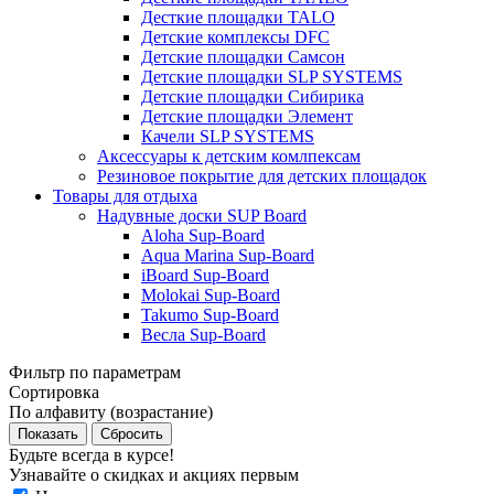
Десткие площадки TALO
Детские комплексы DFC
Детские площадки Самсон
Детские площадки SLP SYSTEMS
Детские площадки Сибирика
Детские площадки Элемент
Качели SLP SYSTEMS
Аксессуары к детским комлпексам
Резиновое покрытие для детских площадок
Товары для отдыха
Надувные доски SUP Board
Aloha Sup-Board
Aqua Marina Sup-Board
iBoard Sup-Board
Molokai Sup-Board
Takumo Sup-Board
Весла Sup-Board
Фильтр по параметрам
Сортировка
По алфавиту (возрастание)
Сбросить
Будьте всегда в курсе!
Узнавайте о скидках и акциях первым