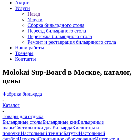
Акции
Услуги
Назад
Услуги
Сборка бильярдного стола
Переезд бильярдного стола
Перетяжка бильярдного стола
Ремонт и реставрация бильярдного стола
Наши работы
Тренеры
Контакты
Molokai Sup-Board в Москве, каталог,
цены
Фабрика бильярда
-
Каталог
-
Товары для отдыха
Бильярдные столы
Бильярдные кии
Бильярдные
шары
Светильники для бильярда
Киевницы и
полочки
Настольный теннис
Батуты
Настольный
футбол
Игротека
Спортивное оборудование
Интерьер и