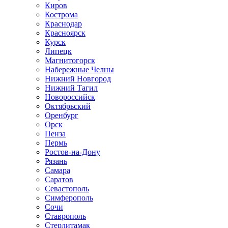
Киров
Кострома
Краснодар
Красноярск
Курск
Липецк
Магнитогорск
Набережные Челны
Нижний Новгород
Нижний Тагил
Новороссийск
Октябрьский
Оренбург
Орск
Пенза
Пермь
Ростов-на-Дону
Рязань
Самара
Саратов
Севастополь
Симферополь
Сочи
Ставрополь
Стерлитамак