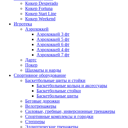
Кикер Desperado
Кикер Fortuna
Кикер Start Line
Кикер Weekend
Игротека
Аэрохоккей
Аэрохоккей 3 фт
Аэрохоккей 5 фт
Аэрохоккей 6 фт
Аэрохоккей 4 фт
Аэрохоккей 7 фт
Дартс
Покер
Шахматы и нарды
Спортивное оборудование
Баскетбольные щиты и стойки
Баскетбольные кольца и аксессуары
Баскетбольные стойки
Баскетбольные щиты
Беговые дорожки
Велотренажеры
Силовые, гребные, инверсионные тренажеры
Спортивные комплексы и городки
Степперы
Эллиптические тренажеры