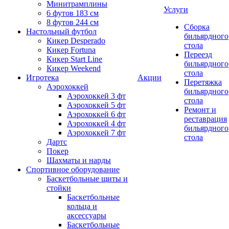
Минитрамплины
Услуги
6 футов 183 см
8 футов 244 см
Сборка
Настольный футбол
бильярдного
Кикер Desperado
стола
Кикер Fortuna
Переезд
Кикер Start Line
бильярдного
Кикер Weekend
стола
Игротека
Акции
Перетяжка
Аэрохоккей
бильярдного
Аэрохоккей 3 фт
стола
Аэрохоккей 5 фт
Ремонт и
Аэрохоккей 6 фт
реставрация
Аэрохоккей 4 фт
бильярдного
Аэрохоккей 7 фт
стола
Дартс
Покер
Шахматы и нарды
Спортивное оборудование
Баскетбольные щиты и
стойки
Баскетбольные
кольца и
аксессуары
Баскетбольные