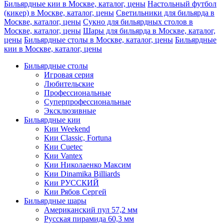
Бильярдные кии в Москве, каталог, цены
Настольный футбол
(кикер) в Москве, каталог, цены
Светильники для бильярда в
Москве, каталог, цены
Сукно для бильярдных столов в
Москве, каталог, цены
Шары для бильярда в Москве, каталог,
цены
Бильярдные столы в Москве, каталог, цены
Бильярдные
кии в Москве, каталог, цены
Бильярдные столы
Игровая серия
Любительские
Профессиональные
Суперпрофессиональные
Эксклюзивные
Бильярдные кии
Кии Weekend
Кии Classic, Fortuna
Кии Cuetec
Кии Vantex
Кии Николаенко Максим
Кии Dinamika Billiards
Кии РУССКИЙ
Кии Рябов Сергей
Бильярдные шары
Американский пул 57,2 мм
Русская пирамида 60,3 мм