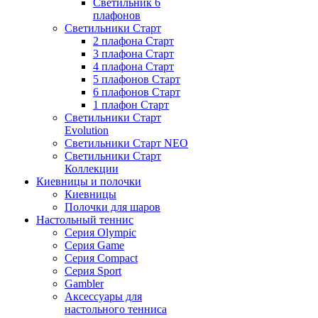
Светильник 6
плафонов
Светильники Старт
2 плафона Старт
3 плафона Старт
4 плафона Старт
5 плафонов Старт
6 плафонов Старт
1 плафон Старт
Светильники Старт
Evolution
Светильники Старт NEO
Светильники Старт
Коллекции
Киевницы и полочки
Киевницы
Полочки для шаров
Настольный теннис
Серия Olympic
Серия Game
Серия Compact
Серия Sport
Gambler
Аксессуары для
настольного тенниса