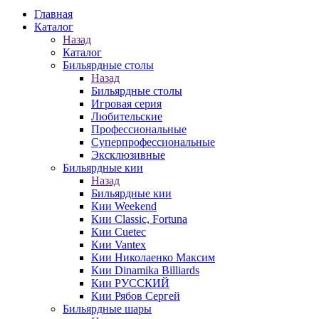
Главная
Каталог
Назад
Каталог
Бильярдные столы
Назад
Бильярдные столы
Игровая серия
Любительские
Профессиональные
Суперпрофессиональные
Эксклюзивные
Бильярдные кии
Назад
Бильярдные кии
Кии Weekend
Кии Classic, Fortuna
Кии Cuetec
Кии Vantex
Кии Николаенко Максим
Кии Dinamika Billiards
Кии РУССКИЙ
Кии Рябов Сергей
Бильярдные шары