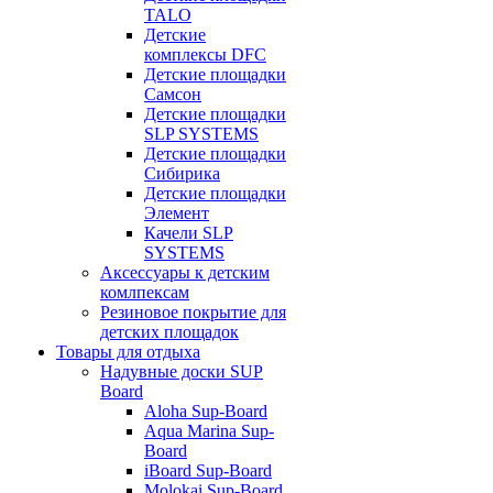
TALO
Детские
комплексы DFC
Детские площадки
Самсон
Детские площадки
SLP SYSTEMS
Детские площадки
Сибирика
Детские площадки
Элемент
Качели SLP
SYSTEMS
Аксессуары к детским
комлпексам
Резиновое покрытие для
детских площадок
Товары для отдыха
Надувные доски SUP
Board
Aloha Sup-Board
Aqua Marina Sup-
Board
iBoard Sup-Board
Molokai Sup-Board