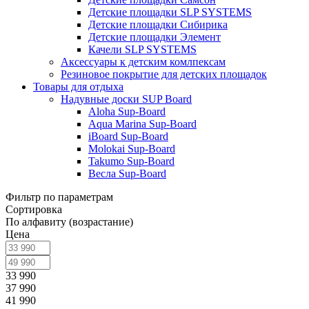
Детские площадки SLP SYSTEMS
Детские площадки Сибирика
Детские площадки Элемент
Качели SLP SYSTEMS
Аксессуары к детским комлпексам
Резиновое покрытие для детских площадок
Товары для отдыха
Надувные доски SUP Board
Aloha Sup-Board
Aqua Marina Sup-Board
iBoard Sup-Board
Molokai Sup-Board
Takumo Sup-Board
Весла Sup-Board
Фильтр по параметрам
Сортировка
По алфавиту (возрастание)
Цена
33 990
37 990
41 990