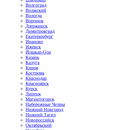
Волгоград
Волжский
Вологда
Воронеж
Дзержинск
Димитровград
Екатеринбург
Иваново
Ижевск
Йошкар-Ола
Казань
Калуга
Киров
Кострома
Краснодар
Красноярск
Курск
Липецк
Магнитогорск
Набережные Челны
Нижний Новгород
Нижний Тагил
Новороссийск
Октябрьский