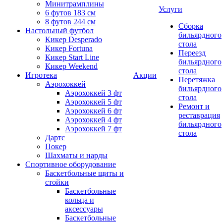
Минитрамплины
Услуги
6 футов 183 см
8 футов 244 см
Сборка
Настольный футбол
бильярдного
Кикер Desperado
стола
Кикер Fortuna
Переезд
Кикер Start Line
бильярдного
Кикер Weekend
стола
Игротека
Акции
Перетяжка
Аэрохоккей
бильярдного
Аэрохоккей 3 фт
стола
Аэрохоккей 5 фт
Ремонт и
Аэрохоккей 6 фт
реставрация
Аэрохоккей 4 фт
бильярдного
Аэрохоккей 7 фт
стола
Дартс
Покер
Шахматы и нарды
Спортивное оборудование
Баскетбольные щиты и
стойки
Баскетбольные
кольца и
аксессуары
Баскетбольные