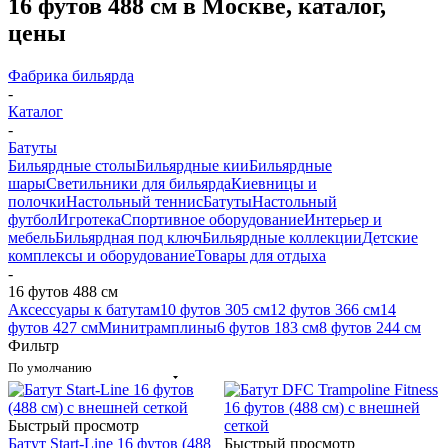
16 футов 488 см в Москве, каталог,
цены
Фабрика бильярда
-
Каталог
-
Батуты
Бильярдные столы
Бильярдные кии
Бильярдные
шары
Светильники для бильярда
Киевницы и
полочки
Настольный теннис
Батуты
Настольный
футбол
Игротека
Спортивное оборудование
Интерьер и
мебель
Бильярдная под ключ
Бильярдные коллекции
Детские
комплексы и оборудование
Товары для отдыха
-
16 футов 488 см
Аксессуары к батутам
10 футов 305 см
12 футов 366 см
14
футов 427 см
Минитрамплины
6 футов 183 см
8 футов 244 см
Фильтр
По умолчанию
Быстрый просмотр
Батут Start-Line 16 футов (488
Быстрый просмотр