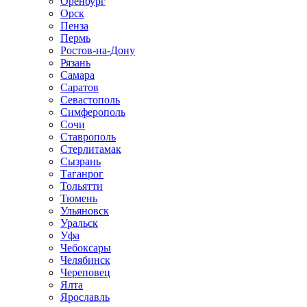
Оренбург
Орск
Пенза
Пермь
Ростов-на-Дону
Рязань
Самара
Саратов
Севастополь
Симферополь
Сочи
Ставрополь
Стерлитамак
Сызрань
Таганрог
Тольятти
Тюмень
Ульяновск
Уральск
Уфа
Чебоксары
Челябинск
Череповец
Ялта
Ярославль