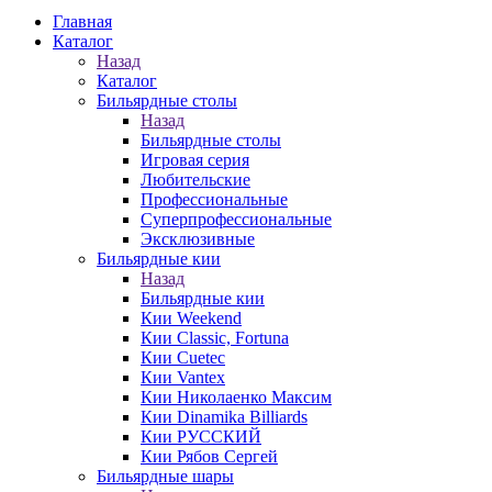
Главная
Каталог
Назад
Каталог
Бильярдные столы
Назад
Бильярдные столы
Игровая серия
Любительские
Профессиональные
Суперпрофессиональные
Эксклюзивные
Бильярдные кии
Назад
Бильярдные кии
Кии Weekend
Кии Classic, Fortuna
Кии Cuetec
Кии Vantex
Кии Николаенко Максим
Кии Dinamika Billiards
Кии РУССКИЙ
Кии Рябов Сергей
Бильярдные шары