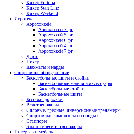
Кикер Fortuna
Кикер Start Line
Кикер Weekend
Игротека
Аэрохоккей
Аэрохоккей 3 фт
Аэрохоккей 5 фт
Аэрохоккей 6 фт
Аэрохоккей 4 фт
Аэрохоккей 7 фт
Дартс
Покер
Шахматы и нарды
Спортивное оборудование
Баскетбольные щиты и стойки
Баскетбольные кольца и аксессуары
Баскетбольные стойки
Баскетбольные щиты
Беговые дорожки
Велотренажеры
Силовые, гребные, инверсионные тренажеры
Спортивные комплексы и городки
Степперы
Эллиптические тренажеры
Интерьер и мебель