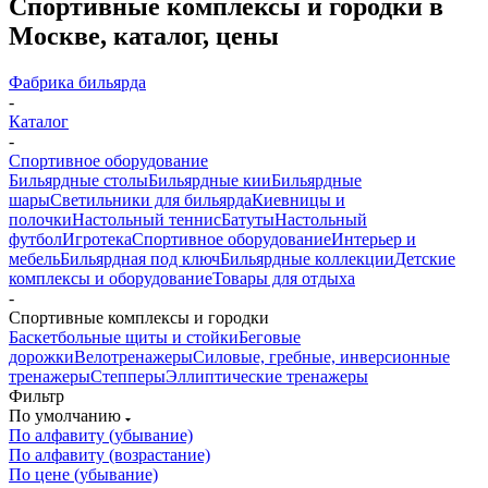
Спортивные комплексы и городки в
Москве, каталог, цены
Фабрика бильярда
-
Каталог
-
Спортивное оборудование
Бильярдные столы
Бильярдные кии
Бильярдные
шары
Светильники для бильярда
Киевницы и
полочки
Настольный теннис
Батуты
Настольный
футбол
Игротека
Спортивное оборудование
Интерьер и
мебель
Бильярдная под ключ
Бильярдные коллекции
Детские
комплексы и оборудование
Товары для отдыха
-
Спортивные комплексы и городки
Баскетбольные щиты и стойки
Беговые
дорожки
Велотренажеры
Силовые, гребные, инверсионные
тренажеры
Степперы
Эллиптические тренажеры
Фильтр
По умолчанию
По алфавиту (убывание)
По алфавиту (возрастание)
По цене (убывание)