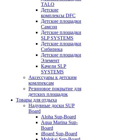
TALO
Детские
комплексы DFC
Детские площадки
Самсон
Детские площадки
SLP SYSTEMS
Детские площадки
Сибирика
Детские площадки
Элемент
Качели SLP
SYSTEMS
Аксессуары к детским
комлпексам
Резиновое покрытие для
детских площадок
Товары для отдыха
Надувные доски SUP
Board
Aloha Sup-Board
Aqua Marina Sup-
Board
iBoard Sup-Board
Molokai Sup-Board