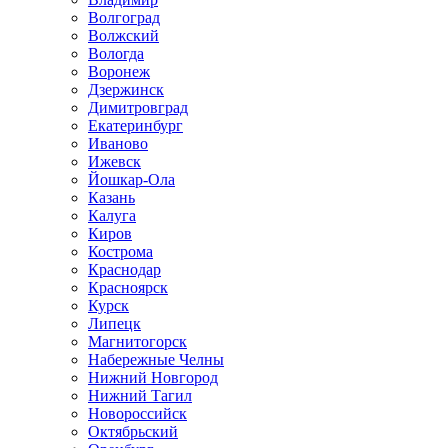
Волгоград
Волжский
Вологда
Воронеж
Дзержинск
Димитровград
Екатеринбург
Иваново
Ижевск
Йошкар-Ола
Казань
Калуга
Киров
Кострома
Краснодар
Красноярск
Курск
Липецк
Магнитогорск
Набережные Челны
Нижний Новгород
Нижний Тагил
Новороссийск
Октябрьский