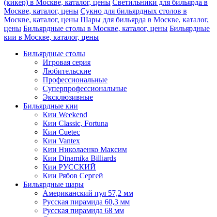
(кикер) в Москве, каталог, цены
Светильники для бильярда в
Москве, каталог, цены
Сукно для бильярдных столов в
Москве, каталог, цены
Шары для бильярда в Москве, каталог,
цены
Бильярдные столы в Москве, каталог, цены
Бильярдные
кии в Москве, каталог, цены
Бильярдные столы
Игровая серия
Любительские
Профессиональные
Суперпрофессиональные
Эксклюзивные
Бильярдные кии
Кии Weekend
Кии Classic, Fortuna
Кии Cuetec
Кии Vantex
Кии Николаенко Максим
Кии Dinamika Billiards
Кии РУССКИЙ
Кии Рябов Сергей
Бильярдные шары
Американский пул 57,2 мм
Русская пирамида 60,3 мм
Русская пирамида 68 мм