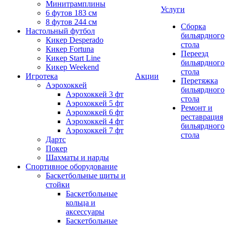
Минитрамплины
Услуги
6 футов 183 см
8 футов 244 см
Сборка
Настольный футбол
бильярдного
Кикер Desperado
стола
Кикер Fortuna
Переезд
Кикер Start Line
бильярдного
Кикер Weekend
стола
Игротека
Акции
Перетяжка
Аэрохоккей
бильярдного
Аэрохоккей 3 фт
стола
Аэрохоккей 5 фт
Ремонт и
Аэрохоккей 6 фт
реставрация
Аэрохоккей 4 фт
бильярдного
Аэрохоккей 7 фт
стола
Дартс
Покер
Шахматы и нарды
Спортивное оборудование
Баскетбольные щиты и
стойки
Баскетбольные
кольца и
аксессуары
Баскетбольные