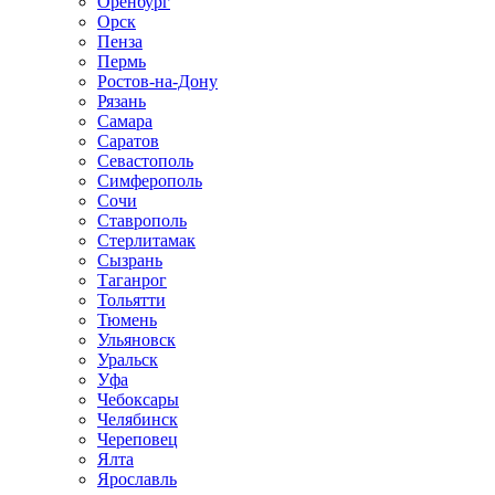
Оренбург
Орск
Пенза
Пермь
Ростов-на-Дону
Рязань
Самара
Саратов
Севастополь
Симферополь
Сочи
Ставрополь
Стерлитамак
Сызрань
Таганрог
Тольятти
Тюмень
Ульяновск
Уральск
Уфа
Чебоксары
Челябинск
Череповец
Ялта
Ярославль