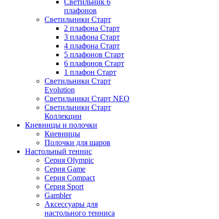
Светильник 6
плафонов
Светильники Старт
2 плафона Старт
3 плафона Старт
4 плафона Старт
5 плафонов Старт
6 плафонов Старт
1 плафон Старт
Светильники Старт
Evolution
Светильники Старт NEO
Светильники Старт
Коллекции
Киевницы и полочки
Киевницы
Полочки для шаров
Настольный теннис
Серия Olympic
Серия Game
Серия Compact
Серия Sport
Gambler
Аксессуары для
настольного тенниса