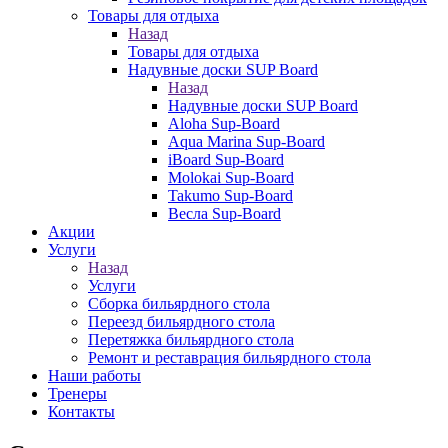
Товары для отдыха
Назад
Товары для отдыха
Надувные доски SUP Board
Назад
Надувные доски SUP Board
Aloha Sup-Board
Aqua Marina Sup-Board
iBoard Sup-Board
Molokai Sup-Board
Takumo Sup-Board
Весла Sup-Board
Акции
Услуги
Назад
Услуги
Сборка бильярдного стола
Переезд бильярдного стола
Перетяжка бильярдного стола
Ремонт и реставрация бильярдного стола
Наши работы
Тренеры
Контакты