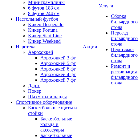
Минитрамплины
Услуги
6 футов 183 см
8 футов 244 см
Сборка
Настольный футбол
бильярдного
Кикер Desperado
стола
Кикер Fortuna
Переезд
Кикер Start Line
бильярдного
Кикер Weekend
стола
Игротека
Акции
Перетяжка
Аэрохоккей
бильярдного
Аэрохоккей 3 фт
стола
Аэрохоккей 5 фт
Ремонт и
Аэрохоккей 6 фт
реставрация
Аэрохоккей 4 фт
бильярдного
Аэрохоккей 7 фт
стола
Дартс
Покер
Шахматы и нарды
Спортивное оборудование
Баскетбольные щиты и
стойки
Баскетбольные
кольца и
аксессуары
Баскетбольные