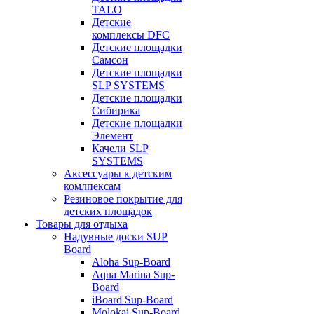
TALO
Детские
комплексы DFC
Детские площадки
Самсон
Детские площадки
SLP SYSTEMS
Детские площадки
Сибирика
Детские площадки
Элемент
Качели SLP
SYSTEMS
Аксессуары к детским
комлпексам
Резиновое покрытие для
детских площадок
Товары для отдыха
Надувные доски SUP
Board
Aloha Sup-Board
Aqua Marina Sup-
Board
iBoard Sup-Board
Molokai Sup-Board