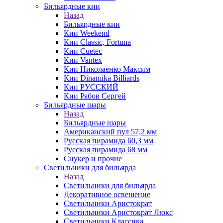
Бильярдные кии
Назад
Бильярдные кии
Кии Weekend
Кии Classic, Fortuna
Кии Cuetec
Кии Vantex
Кии Николаенко Максим
Кии Dinamika Billiards
Кии РУССКИЙ
Кии Рябов Сергей
Бильярдные шары
Назад
Бильярдные шары
Американский пул 57,2 мм
Русская пирамида 60,3 мм
Русская пирамида 68 мм
Снукер и прочие
Светильники для бильярда
Назад
Светильники для бильярда
Декоративное освещение
Светильники Аристократ
Светильники Аристократ Люкс
Светильники Классика