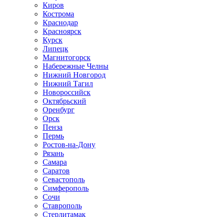
Киров
Кострома
Краснодар
Красноярск
Курск
Липецк
Магнитогорск
Набережные Челны
Нижний Новгород
Нижний Тагил
Новороссийск
Октябрьский
Оренбург
Орск
Пенза
Пермь
Ростов-на-Дону
Рязань
Самара
Саратов
Севастополь
Симферополь
Сочи
Ставрополь
Стерлитамак