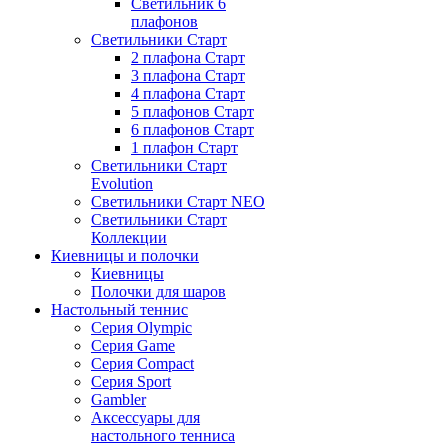
Светильник 6
плафонов
Светильники Старт
2 плафона Старт
3 плафона Старт
4 плафона Старт
5 плафонов Старт
6 плафонов Старт
1 плафон Старт
Светильники Старт
Evolution
Светильники Старт NEO
Светильники Старт
Коллекции
Киевницы и полочки
Киевницы
Полочки для шаров
Настольный теннис
Серия Olympic
Серия Game
Серия Compact
Серия Sport
Gambler
Аксессуары для
настольного тенниса