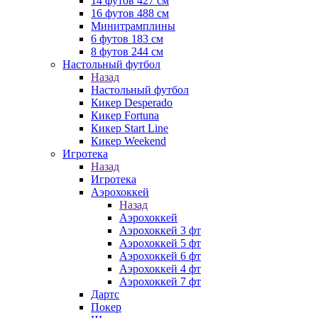
14 футов 427 см
16 футов 488 см
Минитрамплины
6 футов 183 см
8 футов 244 см
Настольный футбол
Назад
Настольный футбол
Кикер Desperado
Кикер Fortuna
Кикер Start Line
Кикер Weekend
Игротека
Назад
Игротека
Аэрохоккей
Назад
Аэрохоккей
Аэрохоккей 3 фт
Аэрохоккей 5 фт
Аэрохоккей 6 фт
Аэрохоккей 4 фт
Аэрохоккей 7 фт
Дартс
Покер