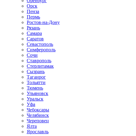
Оренбург
Орск
Пенза
Пермь
Ростов-на-Дону
Рязань
Самара
Саратов
Севастополь
Симферополь
Сочи
Ставрополь
Стерлитамак
Сызрань
Таганрог
Тольятти
Тюмень
Ульяновск
Уральск
Уфа
Чебоксары
Челябинск
Череповец
Ялта
Ярославль