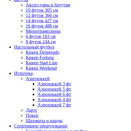
Аксессуары к батутам
10 футов 305 см
12 футов 366 см
14 футов 427 см
16 футов 488 см
Минитрамплины
6 футов 183 см
8 футов 244 см
Настольный футбол
Кикер Desperado
Кикер Fortuna
Кикер Start Line
Кикер Weekend
Игротека
Аэрохоккей
Аэрохоккей 3 фт
Аэрохоккей 5 фт
Аэрохоккей 6 фт
Аэрохоккей 4 фт
Аэрохоккей 7 фт
Дартс
Покер
Шахматы и нарды
Спортивное оборудование