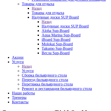
Товары для отдыха
Назад
Товары для отдыха
Надувные доски SUP Board
Назад
Надувные доски SUP Board
Aloha Sup-Board
Aqua Marina Sup-Board
iBoard Sup-Board
Molokai Sup-Board
Takumo Sup-Board
Весла Sup-Board
Акции
Услуги
Назад
Услуги
Сборка бильярдного стола
Переезд бильярдного стола
Перетяжка бильярдного стола
Ремонт и реставрация бильярдного стола
Наши работы
Тренеры
Контакты