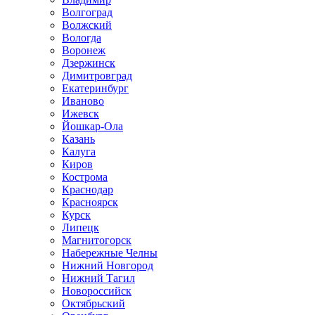
Волгоград
Волжский
Вологда
Воронеж
Дзержинск
Димитровград
Екатеринбург
Иваново
Ижевск
Йошкар-Ола
Казань
Калуга
Киров
Кострома
Краснодар
Красноярск
Курск
Липецк
Магнитогорск
Набережные Челны
Нижний Новгород
Нижний Тагил
Новороссийск
Октябрьский