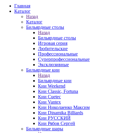
Главная
Каталог
Назад
Каталог
Бильярдные столы
Назад
Бильярдные столы
Игровая серия
Любительские
Профессиональные
Суперпрофессиональные
Эксклюзивные
Бильярдные кии
Назад
Бильярдные кии
Кии Weekend
Кии Classic, Fortuna
Кии Cuetec
Кии Vantex
Кии Николаенко Максим
Кии Dinamika Billiards
Кии РУССКИЙ
Кии Рябов Сергей
Бильярдные шары