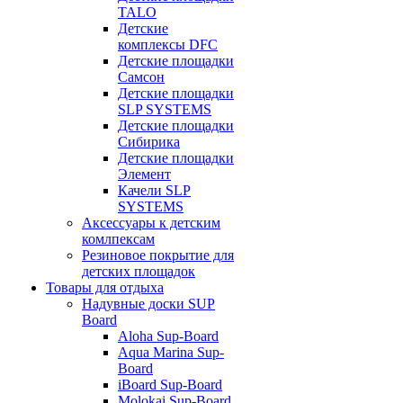
TALO
Детские
комплексы DFC
Детские площадки
Самсон
Детские площадки
SLP SYSTEMS
Детские площадки
Сибирика
Детские площадки
Элемент
Качели SLP
SYSTEMS
Аксессуары к детским
комлпексам
Резиновое покрытие для
детских площадок
Товары для отдыха
Надувные доски SUP
Board
Aloha Sup-Board
Aqua Marina Sup-
Board
iBoard Sup-Board
Molokai Sup-Board