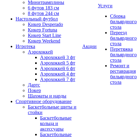
Минитрамплины
Услуги
6 футов 183 см
8 футов 244 см
Сборка
Настольный футбол
бильярдного
Кикер Desperado
стола
Кикер Fortuna
Переезд
Кикер Start Line
бильярдного
Кикер Weekend
стола
Игротека
Акции
Перетяжка
Аэрохоккей
бильярдного
Аэрохоккей 3 фт
стола
Аэрохоккей 5 фт
Ремонт и
Аэрохоккей 6 фт
реставрация
Аэрохоккей 4 фт
бильярдного
Аэрохоккей 7 фт
стола
Дартс
Покер
Шахматы и нарды
Спортивное оборудование
Баскетбольные щиты и
стойки
Баскетбольные
кольца и
аксессуары
Баскетбольные