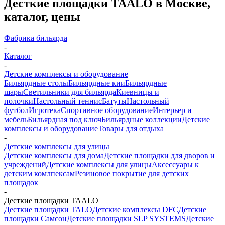
Десткие площадки TAALO в Москве,
каталог, цены
Фабрика бильярда
-
Каталог
-
Детские комплексы и оборудование
Бильярдные столы
Бильярдные кии
Бильярдные
шары
Светильники для бильярда
Киевницы и
полочки
Настольный теннис
Батуты
Настольный
футбол
Игротека
Спортивное оборудование
Интерьер и
мебель
Бильярдная под ключ
Бильярдные коллекции
Детские
комплексы и оборудование
Товары для отдыха
-
Детские комплексы для улицы
Детские комплексы для дома
Детские площадки для дворов и
учреждений
Детские комплексы для улицы
Аксессуары к
детским комлпексам
Резиновое покрытие для детских
площадок
-
Десткие площадки TAALO
Десткие площадки TALO
Детские комплексы DFC
Детские
площадки Самсон
Детские площадки SLP SYSTEMS
Детские