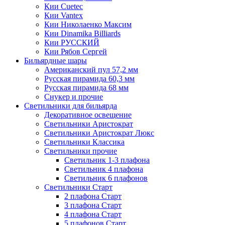
Кии Cuetec
Кии Vantex
Кии Николаенко Максим
Кии Dinamika Billiards
Кии РУССКИЙ
Кии Рябов Сергей
Бильярдные шары
Американский пул 57,2 мм
Русская пирамида 60,3 мм
Русская пирамида 68 мм
Снукер и прочие
Светильники для бильярда
Декоративное освещение
Светильники Аристократ
Светильники Аристократ Люкс
Светильники Классика
Светильники прочие
Светильник 1-3 плафона
Светильник 4 плафона
Светильник 6 плафонов
Светильники Старт
2 плафона Старт
3 плафона Старт
4 плафона Старт
5 плафонов Старт