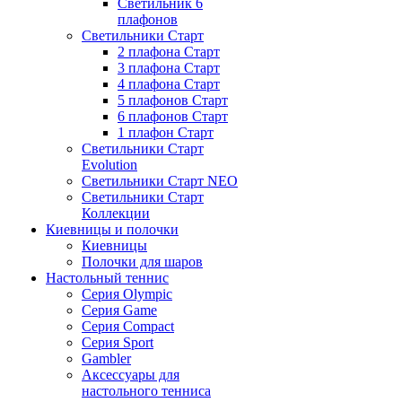
Светильник 6
плафонов
Светильники Старт
2 плафона Старт
3 плафона Старт
4 плафона Старт
5 плафонов Старт
6 плафонов Старт
1 плафон Старт
Светильники Старт
Evolution
Светильники Старт NEO
Светильники Старт
Коллекции
Киевницы и полочки
Киевницы
Полочки для шаров
Настольный теннис
Серия Olympic
Серия Game
Серия Compact
Серия Sport
Gambler
Аксессуары для
настольного тенниса