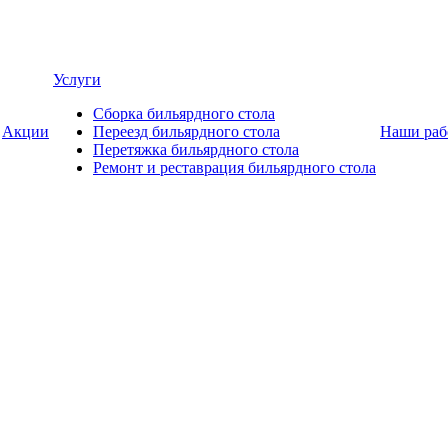
Услуги
Сборка бильярдного стола
Акции
Переезд бильярдного стола
Наши раб
Перетяжка бильярдного стола
Ремонт и реставрация бильярдного стола