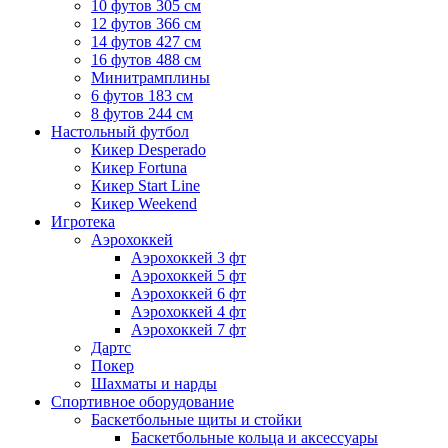
10 футов 305 см
12 футов 366 см
14 футов 427 см
16 футов 488 см
Минитрамплины
6 футов 183 см
8 футов 244 см
Настольный футбол
Кикер Desperado
Кикер Fortuna
Кикер Start Line
Кикер Weekend
Игротека
Аэрохоккей
Аэрохоккей 3 фт
Аэрохоккей 5 фт
Аэрохоккей 6 фт
Аэрохоккей 4 фт
Аэрохоккей 7 фт
Дартс
Покер
Шахматы и нарды
Спортивное оборудование
Баскетбольные щиты и стойки
Баскетбольные кольца и аксессуары