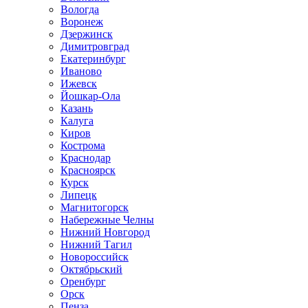
Вологда
Воронеж
Дзержинск
Димитровград
Екатеринбург
Иваново
Ижевск
Йошкар-Ола
Казань
Калуга
Киров
Кострома
Краснодар
Красноярск
Курск
Липецк
Магнитогорск
Набережные Челны
Нижний Новгород
Нижний Тагил
Новороссийск
Октябрьский
Оренбург
Орск
Пенза