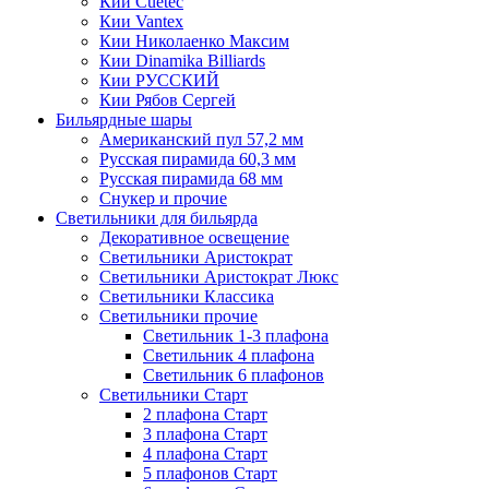
Кии Cuetec
Кии Vantex
Кии Николаенко Максим
Кии Dinamika Billiards
Кии РУССКИЙ
Кии Рябов Сергей
Бильярдные шары
Американский пул 57,2 мм
Русская пирамида 60,3 мм
Русская пирамида 68 мм
Снукер и прочие
Светильники для бильярда
Декоративное освещение
Светильники Аристократ
Светильники Аристократ Люкс
Светильники Классика
Светильники прочие
Светильник 1-3 плафона
Светильник 4 плафона
Светильник 6 плафонов
Светильники Старт
2 плафона Старт
3 плафона Старт
4 плафона Старт
5 плафонов Старт