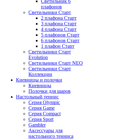
Светильник 6
плафонов
Светильники Старт
2 плафона Старт
3 плафона Старт
4 плафона Старт
5 плафонов Старт
6 плафонов Старт
1 плафон Старт
Светильники Старт
Evolution
Светильники Старт NEO
Светильники Старт
Коллекции
Киевницы и полочки
Киевницы
Полочки для шаров
Настольный теннис
Серия Olympic
Серия Game
Серия Compact
Серия Sport
Gambler
Аксессуары для
настольного тенниса