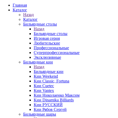
Главная
Каталог
Назад
Каталог
Бильярдные столы
Назад
Бильярдные столы
Игровая серия
Любительские
Профессиональные
Суперпрофессиональные
Эксклюзивные
Бильярдные кии
Назад
Бильярдные кии
Кии Weekend
Кии Classic, Fortuna
Кии Cuetec
Кии Vantex
Кии Николаенко Максим
Кии Dinamika Billiards
Кии РУССКИЙ
Кии Рябов Сергей
Бильярдные шары