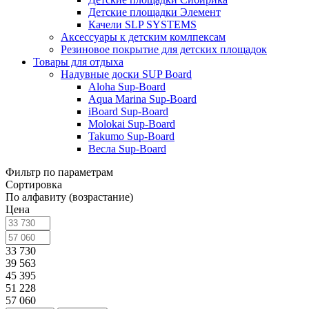
Детские площадки Элемент
Качели SLP SYSTEMS
Аксессуары к детским комлпексам
Резиновое покрытие для детских площадок
Товары для отдыха
Надувные доски SUP Board
Aloha Sup-Board
Aqua Marina Sup-Board
iBoard Sup-Board
Molokai Sup-Board
Takumo Sup-Board
Весла Sup-Board
Фильтр по параметрам
Сортировка
По алфавиту (возрастание)
Цена
33 730
39 563
45 395
51 228
57 060