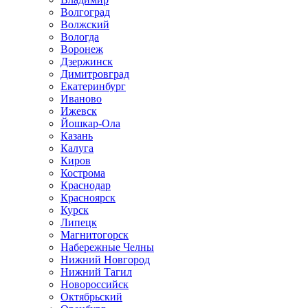
Волгоград
Волжский
Вологда
Воронеж
Дзержинск
Димитровград
Екатеринбург
Иваново
Ижевск
Йошкар-Ола
Казань
Калуга
Киров
Кострома
Краснодар
Красноярск
Курск
Липецк
Магнитогорск
Набережные Челны
Нижний Новгород
Нижний Тагил
Новороссийск
Октябрьский