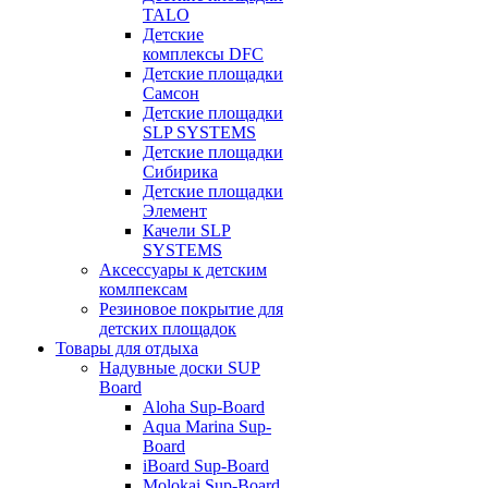
TALO
Детские
комплексы DFC
Детские площадки
Самсон
Детские площадки
SLP SYSTEMS
Детские площадки
Сибирика
Детские площадки
Элемент
Качели SLP
SYSTEMS
Аксессуары к детским
комлпексам
Резиновое покрытие для
детских площадок
Товары для отдыха
Надувные доски SUP
Board
Aloha Sup-Board
Aqua Marina Sup-
Board
iBoard Sup-Board
Molokai Sup-Board