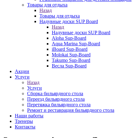
Товары для отдыха
Назад
Товары для отдыха
Надувные доски SUP Board
Назад
Надувные доски SUP Board
Aloha Sup-Board
Aqua Marina Sup-Board
iBoard Sup-Board
Molokai Sup-Board
Takumo Sup-Board
Весла Sup-Board
Акции
Услуги
Назад
Услуги
Сборка бильярдного стола
Переезд бильярдного стола
Перетяжка бильярдного стола
Ремонт и реставрация бильярдного стола
Наши работы
Тренеры
Контакты