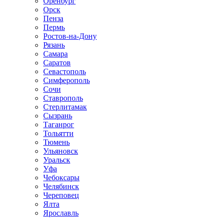
Оренбург
Орск
Пенза
Пермь
Ростов-на-Дону
Рязань
Самара
Саратов
Севастополь
Симферополь
Сочи
Ставрополь
Стерлитамак
Сызрань
Таганрог
Тольятти
Тюмень
Ульяновск
Уральск
Уфа
Чебоксары
Челябинск
Череповец
Ялта
Ярославль