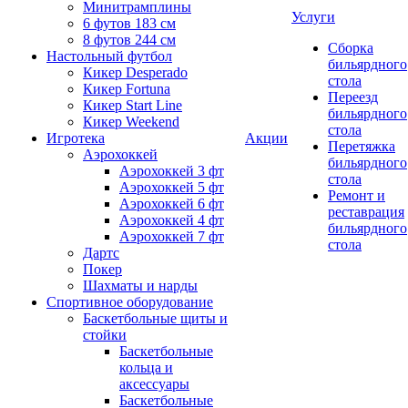
Минитрамплины
Услуги
6 футов 183 см
8 футов 244 см
Сборка
Настольный футбол
бильярдного
Кикер Desperado
стола
Кикер Fortuna
Переезд
Кикер Start Line
бильярдного
Кикер Weekend
стола
Игротека
Акции
Перетяжка
Аэрохоккей
бильярдного
Аэрохоккей 3 фт
стола
Аэрохоккей 5 фт
Ремонт и
Аэрохоккей 6 фт
реставрация
Аэрохоккей 4 фт
бильярдного
Аэрохоккей 7 фт
стола
Дартс
Покер
Шахматы и нарды
Спортивное оборудование
Баскетбольные щиты и
стойки
Баскетбольные
кольца и
аксессуары
Баскетбольные