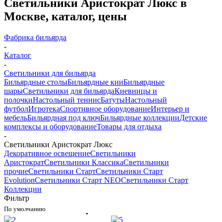
Светильники Аристократ Люкс в
Москве, каталог, цены
Фабрика бильярда
-
Каталог
-
Светильники для бильярда
Бильярдные столы
Бильярдные кии
Бильярдные
шары
Светильники для бильярда
Киевницы и
полочки
Настольный теннис
Батуты
Настольный
футбол
Игротека
Спортивное оборудование
Интерьер и
мебель
Бильярдная под ключ
Бильярдные коллекции
Детские
комплексы и оборудование
Товары для отдыха
-
Светильники Аристократ Люкс
Декоративное освещение
Светильники
Аристократ
Светильники Классика
Светильники
прочие
Светильники Старт
Светильники Старт
Evolution
Светильники Старт NEO
Светильники Старт
Коллекции
Фильтр
По умолчанию