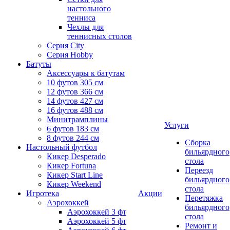
настольного
тенниса
Чехлы для
теннисных столов
Серия City
Серия Hobby
Батуты
Аксессуары к батутам
10 футов 305 см
12 футов 366 см
14 футов 427 см
16 футов 488 см
Минитрамплины
Услуги
6 футов 183 см
8 футов 244 см
Сборка
Настольный футбол
бильярдного
Кикер Desperado
стола
Кикер Fortuna
Переезд
Кикер Start Line
бильярдного
Кикер Weekend
стола
Игротека
Акции
Перетяжка
Аэрохоккей
бильярдного
Аэрохоккей 3 фт
стола
Аэрохоккей 5 фт
Ремонт и