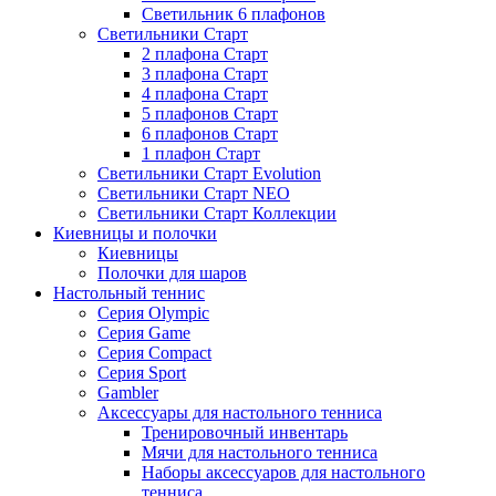
Светильник 6 плафонов
Светильники Старт
2 плафона Старт
3 плафона Старт
4 плафона Старт
5 плафонов Старт
6 плафонов Старт
1 плафон Старт
Светильники Старт Evolution
Светильники Старт NEO
Светильники Старт Коллекции
Киевницы и полочки
Киевницы
Полочки для шаров
Настольный теннис
Серия Olympic
Серия Game
Серия Compact
Серия Sport
Gambler
Аксессуары для настольного тенниса
Тренировочный инвентарь
Мячи для настольного тенниса
Наборы аксессуаров для настольного
тенниса