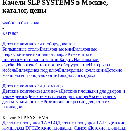
Качели SLP SYSTEMS в Москве,
каталог, цены
Фабрика бильярда
-
Каталог
-
Детские комплексы и оборудование
Бильярдные столы
Бильярдные кии
Бильярдные
шары
Светильники для бильярда
Киевницы и
полочки
Настольный теннис
Батуты
Настольный
футбол
Игротека
Спортивное оборудование
Интерьер и
мебель
Бильярдная под ключ
Бильярдные коллекции
Детские
комплексы и оборудование
Товары для отдыха
-
Детские комплексы для улицы
Детские комплексы для дома
Детские площадки для дворов и
учреждений
Детские комплексы для улицы
Аксессуары к
детским комлпексам
Резиновое покрытие для детских
площадок
-
Качели SLP SYSTEMS
Десткие площадки TAALO
Десткие площадки TALO
Детские
комплексы DFC
Детские площадки Самсон
Детские площадки