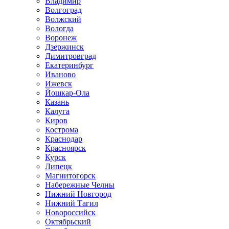
Владимир
Волгоград
Волжский
Вологда
Воронеж
Дзержинск
Димитровград
Екатеринбург
Иваново
Ижевск
Йошкар-Ола
Казань
Калуга
Киров
Кострома
Краснодар
Красноярск
Курск
Липецк
Магнитогорск
Набережные Челны
Нижний Новгород
Нижний Тагил
Новороссийск
Октябрьский