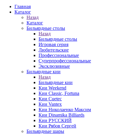
Главная
Каталог
Назад
Каталог
Бильярдные столы
Назад
Бильярдные столы
Игровая серия
Любительские
Профессиональные
Суперпрофессиональные
Эксклюзивные
Бильярдные кии
Назад
Бильярдные кии
Кии Weekend
Кии Classic, Fortuna
Кии Cuetec
Кии Vantex
Кии Николаенко Максим
Кии Dinamika Billiards
Кии РУССКИЙ
Кии Рябов Сергей
Бильярдные шары