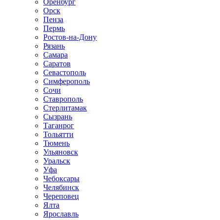
Оренбург
Орск
Пенза
Пермь
Ростов-на-Дону
Рязань
Самара
Саратов
Севастополь
Симферополь
Сочи
Ставрополь
Стерлитамак
Сызрань
Таганрог
Тольятти
Тюмень
Ульяновск
Уральск
Уфа
Чебоксары
Челябинск
Череповец
Ялта
Ярославль