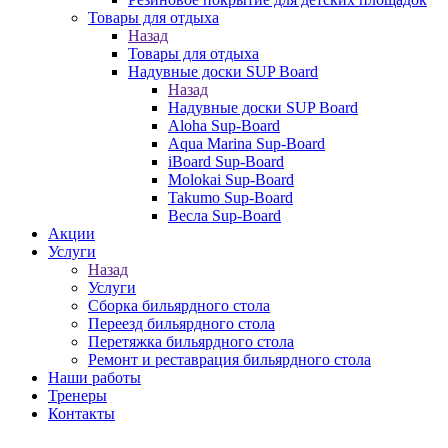
Товары для отдыха
Назад
Товары для отдыха
Надувные доски SUP Board
Назад
Надувные доски SUP Board
Aloha Sup-Board
Aqua Marina Sup-Board
iBoard Sup-Board
Molokai Sup-Board
Takumo Sup-Board
Весла Sup-Board
Акции
Услуги
Назад
Услуги
Сборка бильярдного стола
Переезд бильярдного стола
Перетяжка бильярдного стола
Ремонт и реставрация бильярдного стола
Наши работы
Тренеры
Контакты