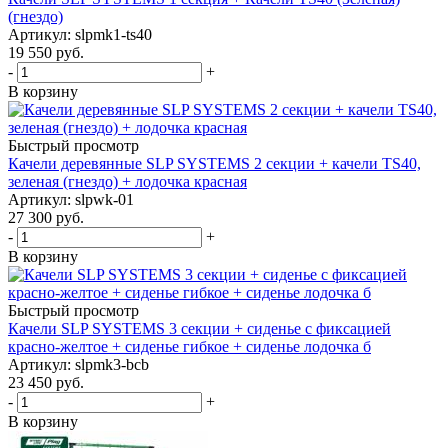
(гнездо)
Артикул: slpmk1-ts40
19 550
руб.
-
+
В корзину
Быстрый просмотр
Качели деревянные SLP SYSTEMS 2 секции + качели TS40,
зеленая (гнездо) + лодочка красная
Артикул: slpwk-01
27 300
руб.
-
+
В корзину
Быстрый просмотр
Качели SLP SYSTEMS 3 секции + сиденье с фиксацией
красно-желтое + сиденье гибкое + сиденье лодочка б
Артикул: slpmk3-bcb
23 450
руб.
-
+
В корзину