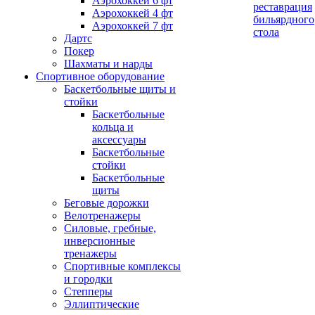
Аэрохоккей 6 фт
реставрация
Аэрохоккей 4 фт
бильярдного
Аэрохоккей 7 фт
стола
Дартс
Покер
Шахматы и нарды
Спортивное оборудование
Баскетбольные щиты и
стойки
Баскетбольные
кольца и
аксессуары
Баскетбольные
стойки
Баскетбольные
щиты
Беговые дорожки
Велотренажеры
Силовые, гребные,
инверсионные
тренажеры
Спортивные комплексы
и городки
Степперы
Эллиптические