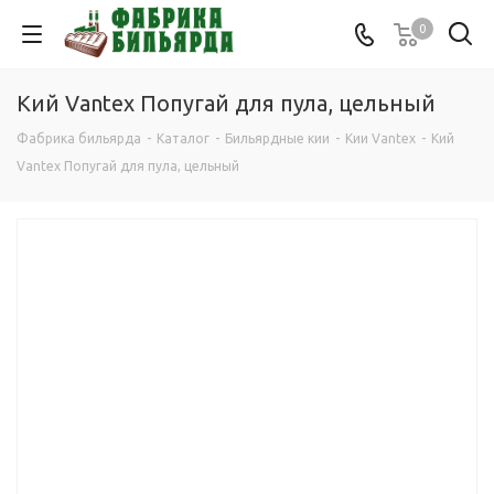
0
Кий Vantex Попугай для пула, цельный
Фабрика бильярда
-
Каталог
-
Бильярдные кии
-
Кии Vantex
-
Кий
Vantex Попугай для пула, цельный