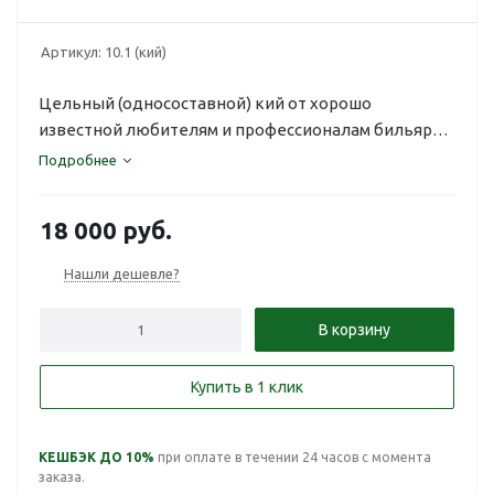
Артикул:
10.1 (кий)
Цельный (односоставной) кий от хорошо
известной любителям и профессионалам бильярда
казанской компании Vantex, лидера российского
Подробнее
рынка производства бильярдных киев.
18 000
руб.
Нашли дешевле?
В корзину
Купить в 1 клик
КЕШБЭК ДО 10%
при оплате в течении 24 часов с момента
заказа.