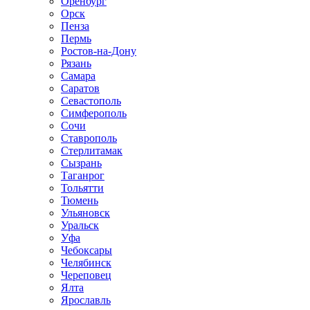
Оренбург
Орск
Пенза
Пермь
Ростов-на-Дону
Рязань
Самара
Саратов
Севастополь
Симферополь
Сочи
Ставрополь
Стерлитамак
Сызрань
Таганрог
Тольятти
Тюмень
Ульяновск
Уральск
Уфа
Чебоксары
Челябинск
Череповец
Ялта
Ярославль