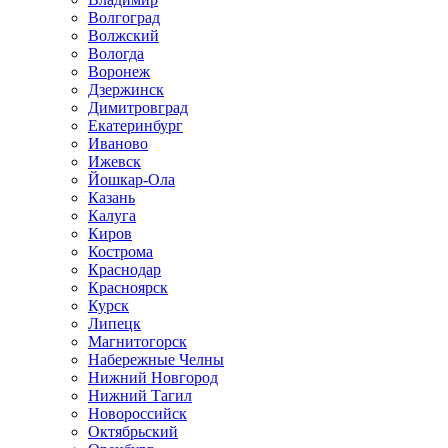
Волгоград
Волжский
Вологда
Воронеж
Дзержинск
Димитровград
Екатеринбург
Иваново
Ижевск
Йошкар-Ола
Казань
Калуга
Киров
Кострома
Краснодар
Красноярск
Курск
Липецк
Магнитогорск
Набережные Челны
Нижний Новгород
Нижний Тагил
Новороссийск
Октябрьский