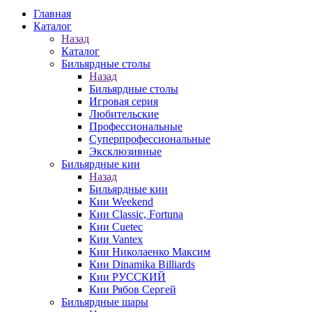
Главная
Каталог
Назад
Каталог
Бильярдные столы
Назад
Бильярдные столы
Игровая серия
Любительские
Профессиональные
Суперпрофессиональные
Эксклюзивные
Бильярдные кии
Назад
Бильярдные кии
Кии Weekend
Кии Classic, Fortuna
Кии Cuetec
Кии Vantex
Кии Николаенко Максим
Кии Dinamika Billiards
Кии РУССКИЙ
Кии Рябов Сергей
Бильярдные шары