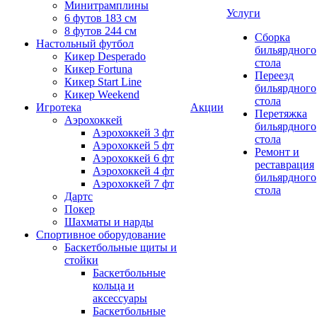
Минитрамплины
Услуги
6 футов 183 см
8 футов 244 см
Сборка
Настольный футбол
бильярдного
Кикер Desperado
стола
Кикер Fortuna
Переезд
Кикер Start Line
бильярдного
Кикер Weekend
стола
Игротека
Акции
Перетяжка
Аэрохоккей
бильярдного
Аэрохоккей 3 фт
стола
Аэрохоккей 5 фт
Ремонт и
Аэрохоккей 6 фт
реставрация
Аэрохоккей 4 фт
бильярдного
Аэрохоккей 7 фт
стола
Дартс
Покер
Шахматы и нарды
Спортивное оборудование
Баскетбольные щиты и
стойки
Баскетбольные
кольца и
аксессуары
Баскетбольные