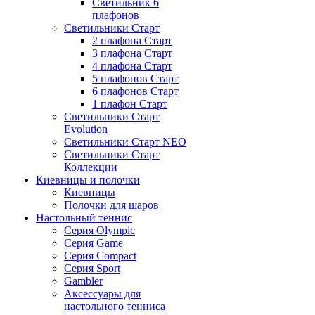
Светильник 6
плафонов
Светильники Старт
2 плафона Старт
3 плафона Старт
4 плафона Старт
5 плафонов Старт
6 плафонов Старт
1 плафон Старт
Светильники Старт
Evolution
Светильники Старт NEO
Светильники Старт
Коллекции
Киевницы и полочки
Киевницы
Полочки для шаров
Настольный теннис
Серия Olympic
Серия Game
Серия Compact
Серия Sport
Gambler
Аксессуары для
настольного тенниса