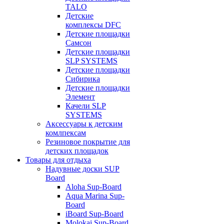
TALO
Детские
комплексы DFC
Детские площадки
Самсон
Детские площадки
SLP SYSTEMS
Детские площадки
Сибирика
Детские площадки
Элемент
Качели SLP
SYSTEMS
Аксессуары к детским
комлпексам
Резиновое покрытие для
детских площадок
Товары для отдыха
Надувные доски SUP
Board
Aloha Sup-Board
Aqua Marina Sup-
Board
iBoard Sup-Board
Molokai Sup-Board