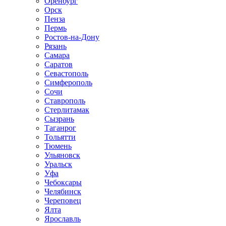
Оренбург
Орск
Пенза
Пермь
Ростов-на-Дону
Рязань
Самара
Саратов
Севастополь
Симферополь
Сочи
Ставрополь
Стерлитамак
Сызрань
Таганрог
Тольятти
Тюмень
Ульяновск
Уральск
Уфа
Чебоксары
Челябинск
Череповец
Ялта
Ярославль