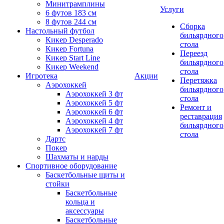
Минитрамплины
Услуги
6 футов 183 см
8 футов 244 см
Сборка
Настольный футбол
бильярдного
Кикер Desperado
стола
Кикер Fortuna
Переезд
Кикер Start Line
бильярдного
Кикер Weekend
стола
Игротека
Акции
Перетяжка
Аэрохоккей
бильярдного
Аэрохоккей 3 фт
стола
Аэрохоккей 5 фт
Ремонт и
Аэрохоккей 6 фт
реставрация
Аэрохоккей 4 фт
бильярдного
Аэрохоккей 7 фт
стола
Дартс
Покер
Шахматы и нарды
Спортивное оборудование
Баскетбольные щиты и
стойки
Баскетбольные
кольца и
аксессуары
Баскетбольные