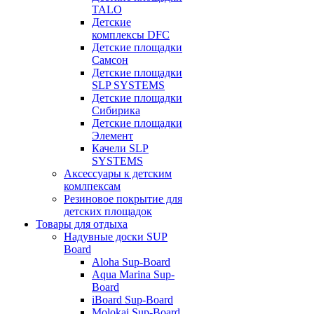
TALO
Детские
комплексы DFC
Детские площадки
Самсон
Детские площадки
SLP SYSTEMS
Детские площадки
Сибирика
Детские площадки
Элемент
Качели SLP
SYSTEMS
Аксессуары к детским
комлпексам
Резиновое покрытие для
детских площадок
Товары для отдыха
Надувные доски SUP
Board
Aloha Sup-Board
Aqua Marina Sup-
Board
iBoard Sup-Board
Molokai Sup-Board