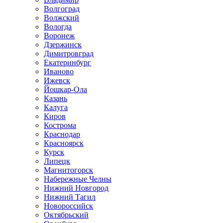
Волгоград
Волжский
Вологда
Воронеж
Дзержинск
Димитровград
Екатеринбург
Иваново
Ижевск
Йошкар-Ола
Казань
Калуга
Киров
Кострома
Краснодар
Красноярск
Курск
Липецк
Магнитогорск
Набережные Челны
Нижний Новгород
Нижний Тагил
Новороссийск
Октябрьский