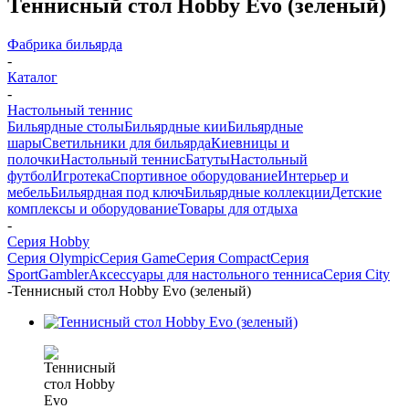
Теннисный стол Hobby Evo (зеленый)
Фабрика бильярда
-
Каталог
-
Настольный теннис
Бильярдные столы
Бильярдные кии
Бильярдные
шары
Светильники для бильярда
Киевницы и
полочки
Настольный теннис
Батуты
Настольный
футбол
Игротека
Спортивное оборудование
Интерьер и
мебель
Бильярдная под ключ
Бильярдные коллекции
Детские
комплексы и оборудование
Товары для отдыха
-
Серия Hobby
Серия Olympic
Серия Game
Серия Compact
Серия
Sport
Gambler
Аксессуары для настольного тенниса
Серия City
-
Теннисный стол Hobby Evo (зеленый)