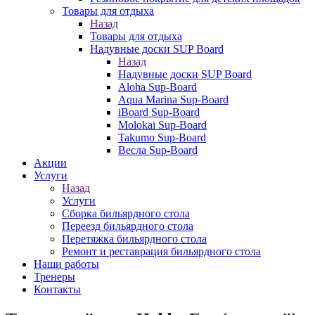
Товары для отдыха
Назад
Товары для отдыха
Надувные доски SUP Board
Назад
Надувные доски SUP Board
Aloha Sup-Board
Aqua Marina Sup-Board
iBoard Sup-Board
Molokai Sup-Board
Takumo Sup-Board
Весла Sup-Board
Акции
Услуги
Назад
Услуги
Сборка бильярдного стола
Переезд бильярдного стола
Перетяжка бильярдного стола
Ремонт и реставрация бильярдного стола
Наши работы
Тренеры
Контакты