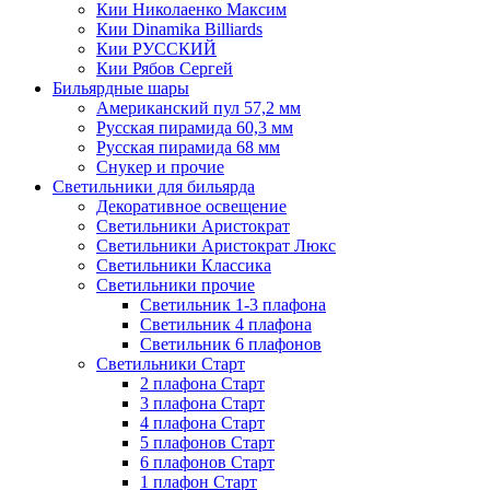
Кии Николаенко Максим
Кии Dinamika Billiards
Кии РУССКИЙ
Кии Рябов Сергей
Бильярдные шары
Американский пул 57,2 мм
Русская пирамида 60,3 мм
Русская пирамида 68 мм
Снукер и прочие
Светильники для бильярда
Декоративное освещение
Светильники Аристократ
Светильники Аристократ Люкс
Светильники Классика
Светильники прочие
Светильник 1-3 плафона
Светильник 4 плафона
Светильник 6 плафонов
Светильники Старт
2 плафона Старт
3 плафона Старт
4 плафона Старт
5 плафонов Старт
6 плафонов Старт
1 плафон Старт