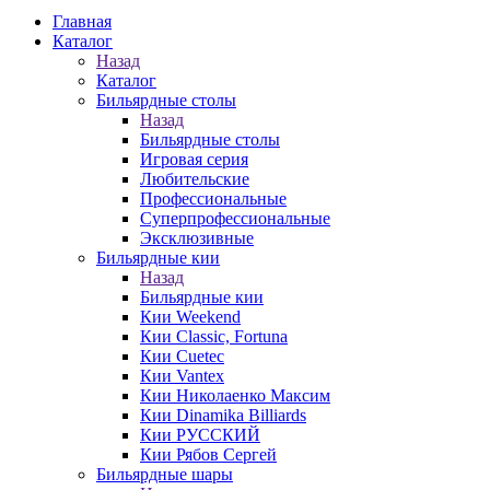
Главная
Каталог
Назад
Каталог
Бильярдные столы
Назад
Бильярдные столы
Игровая серия
Любительские
Профессиональные
Суперпрофессиональные
Эксклюзивные
Бильярдные кии
Назад
Бильярдные кии
Кии Weekend
Кии Classic, Fortuna
Кии Cuetec
Кии Vantex
Кии Николаенко Максим
Кии Dinamika Billiards
Кии РУССКИЙ
Кии Рябов Сергей
Бильярдные шары