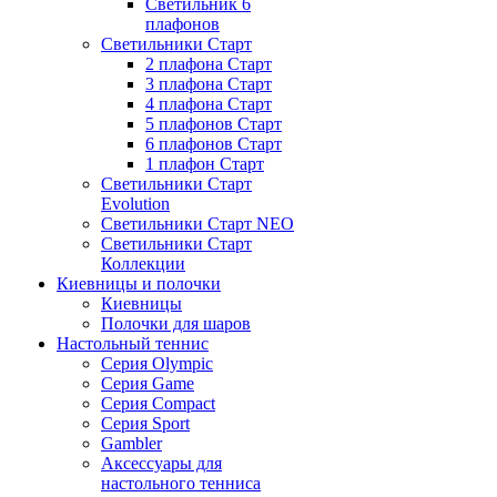
Светильник 6
плафонов
Светильники Старт
2 плафона Старт
3 плафона Старт
4 плафона Старт
5 плафонов Старт
6 плафонов Старт
1 плафон Старт
Светильники Старт
Evolution
Светильники Старт NEO
Светильники Старт
Коллекции
Киевницы и полочки
Киевницы
Полочки для шаров
Настольный теннис
Серия Olympic
Серия Game
Серия Compact
Серия Sport
Gambler
Аксессуары для
настольного тенниса