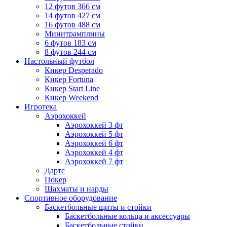
12 футов 366 см
14 футов 427 см
16 футов 488 см
Минитрамплины
6 футов 183 см
8 футов 244 см
Настольный футбол
Кикер Desperado
Кикер Fortuna
Кикер Start Line
Кикер Weekend
Игротека
Аэрохоккей
Аэрохоккей 3 фт
Аэрохоккей 5 фт
Аэрохоккей 6 фт
Аэрохоккей 4 фт
Аэрохоккей 7 фт
Дартс
Покер
Шахматы и нарды
Спортивное оборудование
Баскетбольные щиты и стойки
Баскетбольные кольца и аксессуары
Баскетбольные стойки